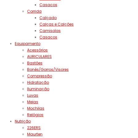
Casacos
Corrida
Calçado
Calças e Calções
Camisolas
Casacos
Equipamento
Acessórios
AURICULARES
Bastões
Bonés/Gorros/Visores
Compressão
Hidratação
Iluminação
Luvas
Meias
Mochilas
Relógios
Nutrição
226ERS
Maurten