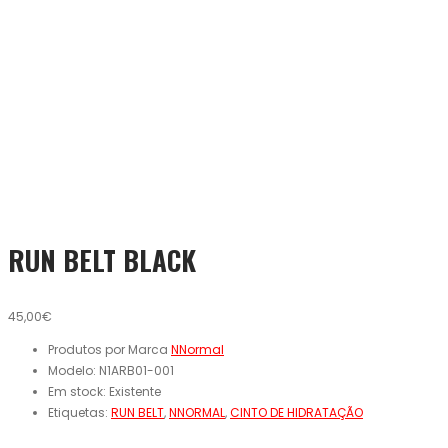
RUN BELT BLACK
45,00€
Produtos por Marca
NNormal
Modelo:
N1ARB01-001
Em stock:
Existente
Etiquetas:
RUN BELT
,
NNORMAL
,
CINTO DE HIDRATAÇÃO