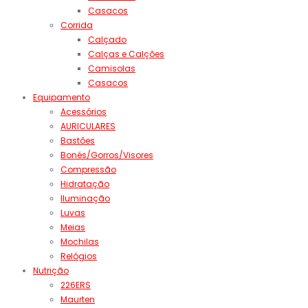
Casacos
Corrida
Calçado
Calças e Calções
Camisolas
Casacos
Equipamento
Acessórios
AURICULARES
Bastões
Bonés/Gorros/Visores
Compressão
Hidratação
Iluminação
Luvas
Meias
Mochilas
Relógios
Nutrição
226ERS
Maurten