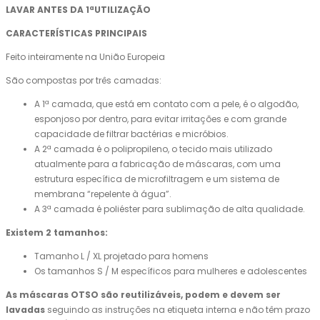
LAVAR ANTES DA 1ªUTILIZAÇÃO
CARACTERÍSTICAS PRINCIPAIS
Feito inteiramente na União Europeia
São compostas por três camadas:
A 1ª camada, que está em contato com a pele, é o algodão,
esponjoso por dentro, para evitar irritações e com grande
capacidade de filtrar bactérias e micróbios.
A 2ª camada é o polipropileno, o tecido mais utilizado
atualmente para a fabricação de máscaras, com uma
estrutura específica de microfiltragem e um sistema de
membrana “repelente à água”.
A 3ª camada é poliéster para sublimação de alta qualidade.
Existem 2 tamanhos:
Tamanho L / XL projetado para homens
Os tamanhos S / M específicos para mulheres e adolescentes
As máscaras OTSO são reutilizáveis, podem e devem ser
lavadas
seguindo as instruções na etiqueta interna e não têm prazo