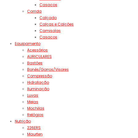
Casacos
Corrida
Calçado
Calças e Calções
Camisolas
Casacos
Equipamento
Acessórios
AURICULARES
Bastões
Bonés/Gorros/Visores
Compressão
Hidratação
Iluminação
Luvas
Meias
Mochilas
Relógios
Nutrição
226ERS
Maurten