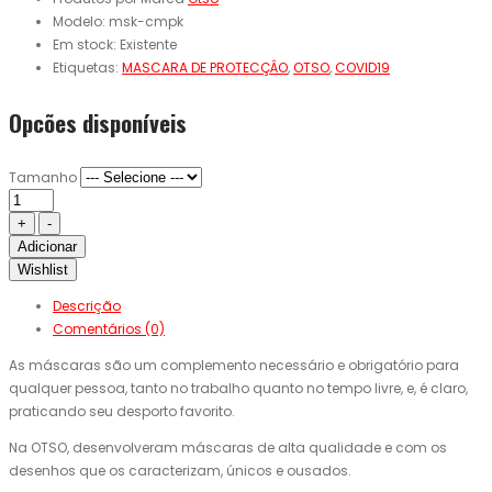
Modelo:
msk-cmpk
Em stock:
Existente
Etiquetas:
MASCARA DE PROTECÇÂO
,
OTSO
,
COVID19
Opcões disponíveis
Tamanho
Adicionar
Wishlist
Descrição
Comentários (0)
As máscaras são um complemento necessário e obrigatório para
qualquer pessoa, tanto no trabalho quanto no tempo livre, e, é claro,
praticando seu desporto favorito.
Na OTSO, desenvolveram máscaras de alta qualidade e com os
desenhos que os caracterizam, únicos e ousados.