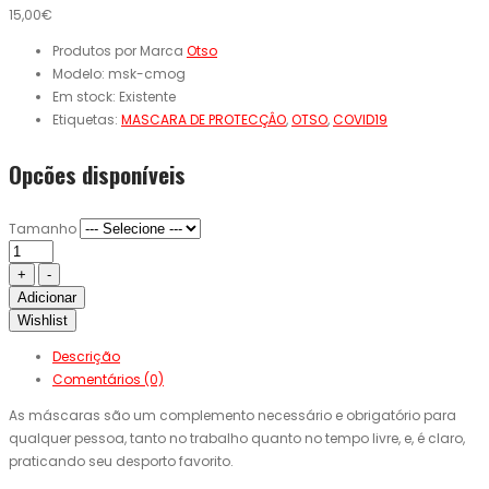
15,00€
Produtos por Marca
Otso
Modelo:
msk-cmog
Em stock:
Existente
Etiquetas:
MASCARA DE PROTECÇÂO
,
OTSO
,
COVID19
Opcões disponíveis
Tamanho
Adicionar
Wishlist
Descrição
Comentários (0)
As máscaras são um complemento necessário e obrigatório para
qualquer pessoa, tanto no trabalho quanto no tempo livre, e, é claro,
praticando seu desporto favorito.