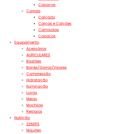
Casacos
Corrida
Calçado
Calças e Calções
Camisolas
Casacos
Equipamento
Acessórios
AURICULARES
Bastões
Bonés/Gorros/Visores
Compressão
Hidratação
Iluminação
Luvas
Meias
Mochilas
Relógios
Nutrição
226ERS
Maurten