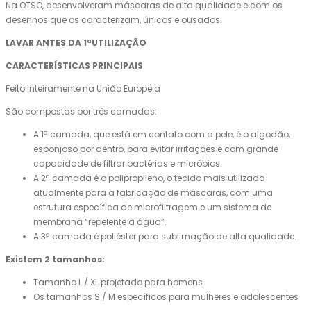
Na OTSO, desenvolveram máscaras de alta qualidade e com os
desenhos que os caracterizam, únicos e ousados.
LAVAR ANTES DA 1ªUTILIZAÇÃO
CARACTERÍSTICAS PRINCIPAIS
Feito inteiramente na União Europeia
São compostas por três camadas:
A 1ª camada, que está em contato com a pele, é o algodão,
esponjoso por dentro, para evitar irritações e com grande
capacidade de filtrar bactérias e micróbios.
A 2ª camada é o polipropileno, o tecido mais utilizado
atualmente para a fabricação de máscaras, com uma
estrutura específica de microfiltragem e um sistema de
membrana “repelente à água”.
A 3ª camada é poliéster para sublimação de alta qualidade.
Existem 2 tamanhos:
Tamanho L / XL projetado para homens
Os tamanhos S / M específicos para mulheres e adolescentes