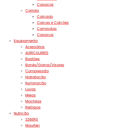
Casacos
Corrida
Calçado
Calças e Calções
Camisolas
Casacos
Equipamento
Acessórios
AURICULARES
Bastões
Bonés/Gorros/Visores
Compressão
Hidratação
Iluminação
Luvas
Meias
Mochilas
Relógios
Nutrição
226ERS
Maurten