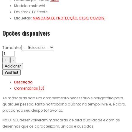
Modelo:
msk-wht
Em stock:
Existente
Etiquetas:
MASCARA DE PROTECÇÂO
,
OTSO
,
COVID19
Opcões disponíveis
Tamanho
Adicionar
Wishlist
Descrição
Comentários (0)
As máscaras são um complemento necessário e obrigatório para
qualquer pessoa, tanto no trabalho quanto no tempo livre, e, é claro,
praticando seu desporto favorito.
Na OTSO, desenvolveram máscaras de alta qualidade e com os
desenhos que os caracterizam, únicos e ousados.