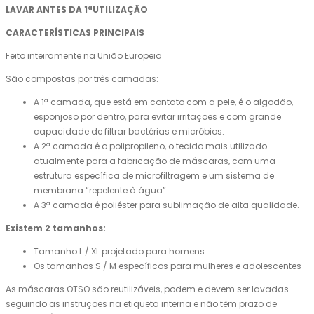
LAVAR ANTES DA 1ªUTILIZAÇÃO
CARACTERÍSTICAS PRINCIPAIS
Feito inteiramente na União Europeia
São compostas por três camadas:
A 1ª camada, que está em contato com a pele, é o algodão,
esponjoso por dentro, para evitar irritações e com grande
capacidade de filtrar bactérias e micróbios.
A 2ª camada é o polipropileno, o tecido mais utilizado
atualmente para a fabricação de máscaras, com uma
estrutura específica de microfiltragem e um sistema de
membrana “repelente à água”.
A 3ª camada é poliéster para sublimação de alta qualidade.
Existem 2 tamanhos:
Tamanho L / XL projetado para homens
Os tamanhos S / M específicos para mulheres e adolescentes
As máscaras OTSO são reutilizáveis, podem e devem ser lavadas
seguindo as instruções na etiqueta interna e não têm prazo de