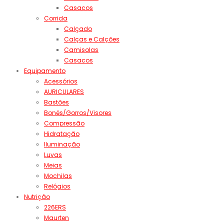
Casacos
Corrida
Calçado
Calças e Calções
Camisolas
Casacos
Equipamento
Acessórios
AURICULARES
Bastões
Bonés/Gorros/Visores
Compressão
Hidratação
Iluminação
Luvas
Meias
Mochilas
Relógios
Nutrição
226ERS
Maurten