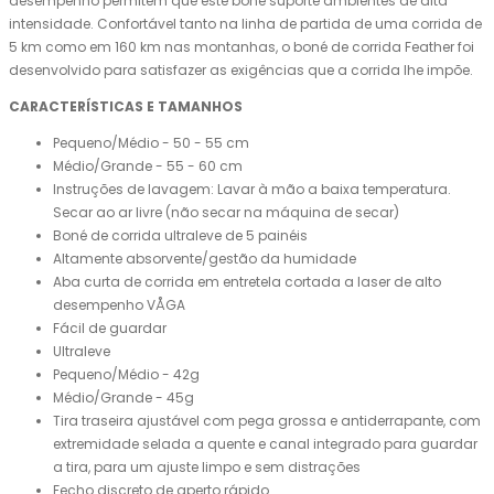
desempenho permitem que este boné suporte ambientes de alta
intensidade. Confortável tanto na linha de partida de uma corrida de
5 km como em 160 km nas montanhas, o boné de corrida Feather foi
desenvolvido para satisfazer as exigências que a corrida lhe impõe.
CARACTERÍSTICAS E TAMANHOS
Pequeno/Médio - 50 - 55 cm
Médio/Grande - 55 - 60 cm
Instruções de lavagem: Lavar à mão a baixa temperatura.
Secar ao ar livre (não secar na máquina de secar)
Boné de corrida ultraleve de 5 painéis
Altamente absorvente/gestão da humidade
Aba curta de corrida em entretela cortada a laser de alto
desempenho VÅGA
Fácil de guardar
Ultraleve
Pequeno/Médio - 42g
Médio/Grande - 45g
Tira traseira ajustável com pega grossa e antiderrapante, com
extremidade selada a quente e canal integrado para guardar
a tira, para um ajuste limpo e sem distrações
Fecho discreto de aperto rápido