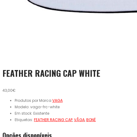
FEATHER RACING CAP WHITE
43,00€
Produtos por Marca
VAGA
Modelo:
vaga-frc-white
Em stock:
Existente
Etiquetas:
FEATHER RACING CAP
,
VÅGA
,
BONÉ
Opcões disponíveis