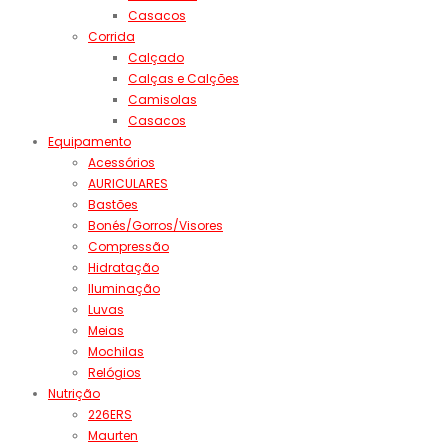
Casacos
Corrida
Calçado
Calças e Calções
Camisolas
Casacos
Equipamento
Acessórios
AURICULARES
Bastões
Bonés/Gorros/Visores
Compressão
Hidratação
Iluminação
Luvas
Meias
Mochilas
Relógios
Nutrição
226ERS
Maurten