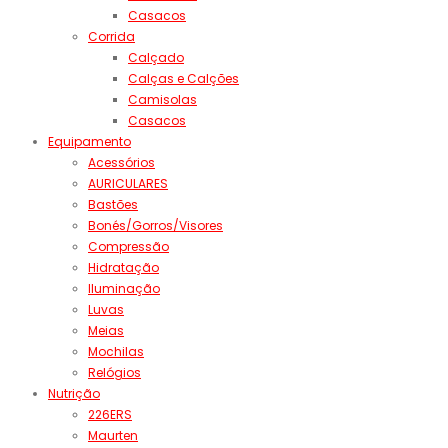
Casacos
Corrida
Calçado
Calças e Calções
Camisolas
Casacos
Equipamento
Acessórios
AURICULARES
Bastões
Bonés/Gorros/Visores
Compressão
Hidratação
Iluminação
Luvas
Meias
Mochilas
Relógios
Nutrição
226ERS
Maurten