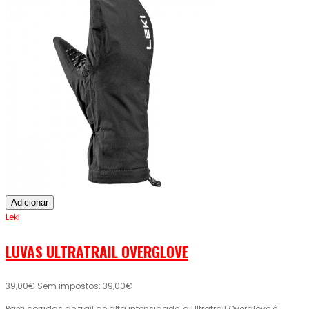
Adicionar
Leki
LUVAS ULTRATRAIL OVERGLOVE
39,00€
Sem impostos: 39,00€
Para corridas de trail de alta intensidade, a Ultratrail Overglove é