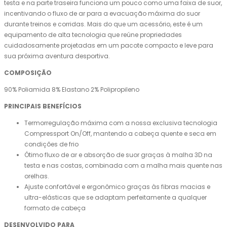
testa e na parte traseira funciona um pouco como uma faixa de suor,
incentivando o fluxo de ar para a evacuação máxima do suor
durante treinos e corridas. Mais do que um acessório, este é um
equipamento de alta tecnologia que reúne propriedades
cuidadosamente projetadas em um pacote compacto e leve para
sua próxima aventura desportiva.
COMPOSIÇÃO
90% Poliamida 8% Elastano 2% Polipropileno
PRINCIPAIS BENEFÍCIOS
Termorregulação máxima com a nossa exclusiva tecnologia
Compressport On/Off, mantendo a cabeça quente e seca em
condições de frio
Ótimo fluxo de ar e absorção de suor graças à malha 3D na
testa e nas costas, combinada com a malha mais quente nas
orelhas.
Ajuste confortável e ergonômico graças às fibras macias e
ultra-elásticas que se adaptam perfeitamente a qualquer
formato de cabeça
DESENVOLVIDO PARA