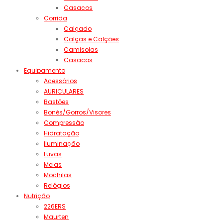
Casacos
Corrida
Calçado
Calças e Calções
Camisolas
Casacos
Equipamento
Acessórios
AURICULARES
Bastões
Bonés/Gorros/Visores
Compressão
Hidratação
Iluminação
Luvas
Meias
Mochilas
Relógios
Nutrição
226ERS
Maurten