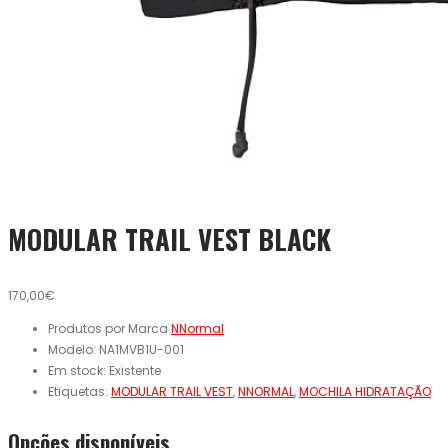
MODULAR TRAIL VEST BLACK
170,00€
Produtos por Marca
NNormal
Modelo:
NA1MVB1U-001
Em stock:
Existente
Etiquetas:
MODULAR TRAIL VEST
,
NNORMAL
,
MOCHILA HIDRATAÇÃO
Opcões disponíveis