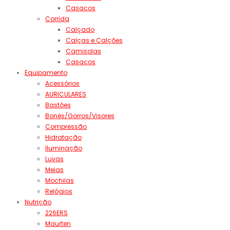
Casacos
Corrida
Calçado
Calças e Calções
Camisolas
Casacos
Equipamento
Acessórios
AURICULARES
Bastões
Bonés/Gorros/Visores
Compressão
Hidratação
Iluminação
Luvas
Meias
Mochilas
Relógios
Nutrição
226ERS
Maurten