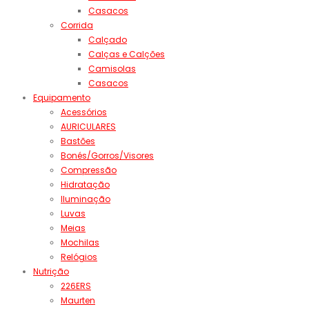
Casacos
Corrida
Calçado
Calças e Calções
Camisolas
Casacos
Equipamento
Acessórios
AURICULARES
Bastões
Bonés/Gorros/Visores
Compressão
Hidratação
Iluminação
Luvas
Meias
Mochilas
Relógios
Nutrição
226ERS
Maurten