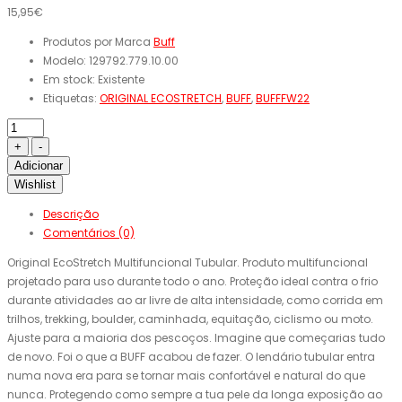
15,95€
Produtos por Marca
Buff
Modelo:
129792.779.10.00
Em stock:
Existente
Etiquetas:
ORIGINAL ECOSTRETCH
,
BUFF
,
BUFFFW22
Adicionar
Wishlist
Descrição
Comentários (0)
Original EcoStretch Multifuncional Tubular. Produto multifuncional
projetado para uso durante todo o ano. Proteção ideal contra o frio
durante atividades ao ar livre de alta intensidade, como corrida em
trilhos, trekking, boulder, caminhada, equitação, ciclismo ou moto.
Ajuste para a maioria dos pescoços. Imagine que começarias tudo
de novo. Foi o que a BUFF acabou de fazer. O lendário tubular entra
numa nova era para se tornar mais confortável e natural do que
nunca. Protegendo como sempre a tua pele da longa exposição ao