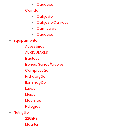
Casacos
Corrida
Calçado
Calças e Calções
Camisolas
Casacos
Equipamento
Acessórios
AURICULARES
Bastões
Bonés/Gorros/Visores
Compressão
Hidratação
Iluminação
Luvas
Meias
Mochilas
Relógios
Nutrição
226ERS
Maurten