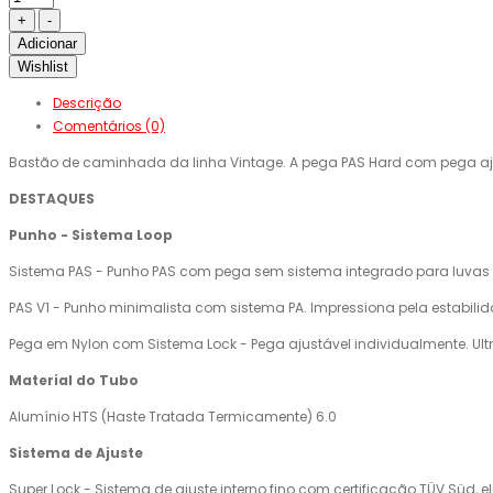
Adicionar
Wishlist
Descrição
Comentários (0)
Bastão de caminhada da linha Vintage. A pega PAS Hard com pega ajus
DESTAQUES
Punho - Sistema Loop
Sistema PAS - Punho PAS com pega sem sistema integrado para luvas
PAS V1 - Punho minimalista com sistema PA. Impressiona pela estabilid
Pega em Nylon com Sistema Lock - Pega ajustável individualmente. Ultra
Material do Tubo
Alumínio HTS (Haste Tratada Termicamente) 6.0
Sistema de Ajuste
Super Lock - Sistema de ajuste interno fino com certificação TÜV Süd, 