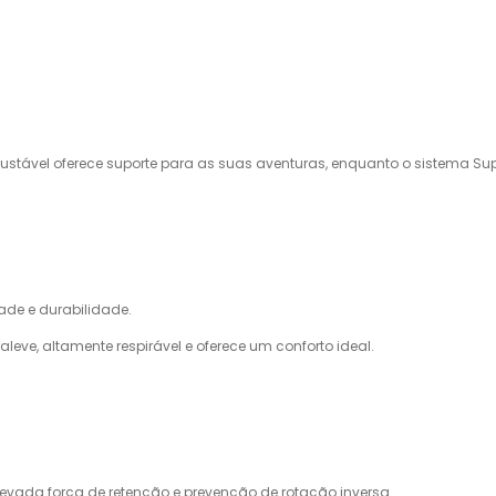
tável oferece suporte para as suas aventuras, enquanto o sistema Sup
ade e durabilidade.
leve, altamente respirável e oferece um conforto ideal.
elevada força de retenção e prevenção de rotação inversa.