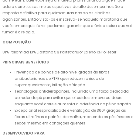
aumentam. Quer você seja um atleta profissional ou alguém que
adora correr, essas meias esportivas de alto desempenho são a
resposta definitiva para queimaduras nas solas e bolhas
agonizantes. Então vista-os e inscreva-se naquela maratona que
você sempre quis fazer: podemos garantir que a única coisa que vai
fumar é o relógio.
COMPOSIÇÃO
81% Poliamida 13% Elastano 5% Politetrafluor Etileno 1% Poliéster
PRINCIPAIS BENEFÍCIOS
Prevenção de bolhas de alto nível graças às fibras
antibacterianas de PTFE que reduzem o risco de
superaquecimento, irritação e fricção
Tecnologias antiderrapantes, incluindo uma faixa dedicada
ao redor do pé para evitar que o tecido se mova ou dobre
enquanto você corre e aumenta a aderência do pé no sapato
Excepcional respirabilidade e ventilação de 360° graças às
fibras ultrafinas e painéis de malha, mantendo os pés frescos e
secos mesmo em condições quentes
DESENVOLVIDO PARA