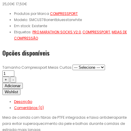
25,00€
17,50€
Produtos por Marca
COMPRESSPORT
Modelo:
SMCU378orientbluesstarwhite
Em stock:
Existente
Etiquetas:
PRO MARATHON SOCKS V2.0
,
COMPRESSPORT
,
MEIAS DE
COMPRESSÃO
Opcões disponíveis
Tamanho Compressport Meias Curtas
Adicionar
Wishlist
Descrição
Comentários (0)
Meia de corrida com fibras de PTFE integradas e faixa antiderrapante
para evitar superaquecimento da pele e bolhas durante corridas de
estrada mais longas