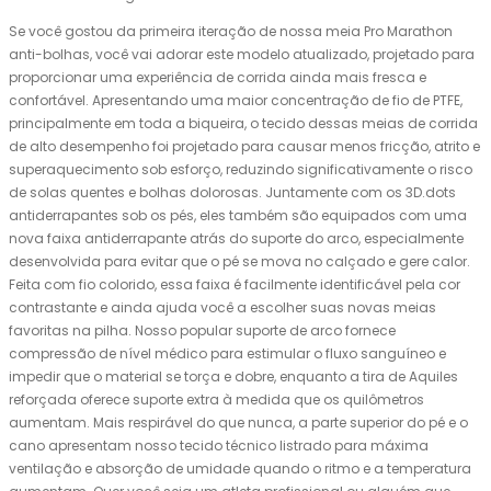
Se você gostou da primeira iteração de nossa meia Pro Marathon
anti-bolhas, você vai adorar este modelo atualizado, projetado para
proporcionar uma experiência de corrida ainda mais fresca e
confortável. Apresentando uma maior concentração de fio de PTFE,
principalmente em toda a biqueira, o tecido dessas meias de corrida
de alto desempenho foi projetado para causar menos fricção, atrito e
superaquecimento sob esforço, reduzindo significativamente o risco
de solas quentes e bolhas dolorosas. Juntamente com os 3D.dots
antiderrapantes sob os pés, eles também são equipados com uma
nova faixa antiderrapante atrás do suporte do arco, especialmente
desenvolvida para evitar que o pé se mova no calçado e gere calor.
Feita com fio colorido, essa faixa é facilmente identificável pela cor
contrastante e ainda ajuda você a escolher suas novas meias
favoritas na pilha. Nosso popular suporte de arco fornece
compressão de nível médico para estimular o fluxo sanguíneo e
impedir que o material se torça e dobre, enquanto a tira de Aquiles
reforçada oferece suporte extra à medida que os quilômetros
aumentam. Mais respirável do que nunca, a parte superior do pé e o
cano apresentam nosso tecido técnico listrado para máxima
ventilação e absorção de umidade quando o ritmo e a temperatura