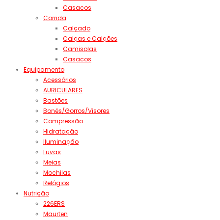
Casacos
Corrida
Calçado
Calças e Calções
Camisolas
Casacos
Equipamento
Acessórios
AURICULARES
Bastões
Bonés/Gorros/Visores
Compressão
Hidratação
Iluminação
Luvas
Meias
Mochilas
Relógios
Nutrição
226ERS
Maurten