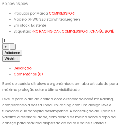
50,00€
35,00€
Produtos por Marca
COMPRESSPORT
Modelo:
XHWU1326.starwhitebluegreen
Em stock:
Existente
Etiquetas:
PRO RACING CAP
,
COMPRESSPORT
,
CHAPÉU
,
BONÉ
Adicionar
Wishlist
Descrição
Comentários (0)
Boné de corrida ultraleve e ergonómico com aba articulada para
máxima proteção solar e ótima visibilidade
Leve-o para o dia da corrida com o renovado boné Pro Racing,
completando a nossa linha Pro Racing com um design leve e
funcional que transpira desempenho. A construção de 3 painéis
valoriza a respirabilidade, com tecido de malha sobre o topo da
cabeça para máxima dispersão do calor e painéis laterais