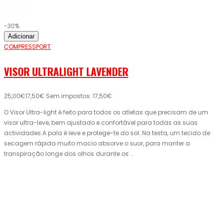
-30%
Adicionar
COMPRESSPORT
VISOR ULTRALIGHT LAVENDER
25,00€
17,50€
Sem impostos: 17,50€
O Visor Ultra-light é feito para todos os atletas que precisam de um
visor ultra-leve, bem ajustado e confortável para todas as suas
actividades.A pala é leve e protege-te do sol. Na testa, um tecido de
secagem rápida muito macio absorve o suor, para manter a
transpiração longe dos olhos durante os ..