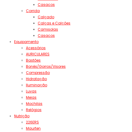
Casacos
Corrida
Calçado
Calças e Calções
Camisolas
Casacos
Equipamento
Acessórios
AURICULARES
Bastões
Bonés/Gorros/Visores
Compressão
Hidratação
Iluminação
Luvas
Meias
Mochilas
Relógios
Nutrição
226ERS
Maurten