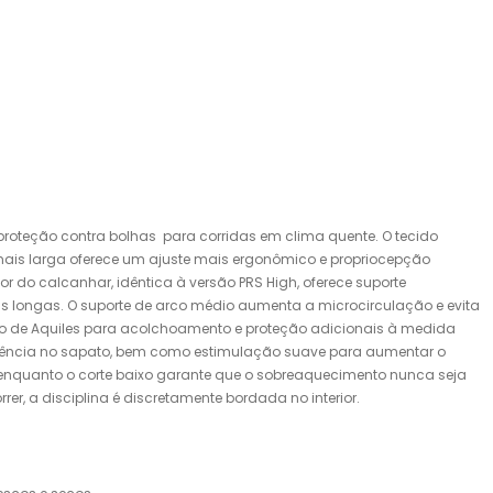
roteção contra bolhas para corridas em clima quente. O tecido
mais larga oferece um ajuste mais ergonômico e propriocepção
r do calcanhar, idêntica à versão PRS High, oferece suporte
s longas. O suporte de arco médio aumenta a microcirculação e evita
endão de Aquiles para acolchoamento e proteção adicionais à medida
aderência no sapato, bem como estimulação suave para aumentar o
, enquanto o corte baixo garante que o sobreaquecimento nunca seja
r, a disciplina é discretamente bordada no interior.