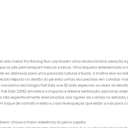
ão das meias Pro Racing Run Low trazem uma revolucionária aeração e p
 que os pés permaneçam frescos e secos. Uma biqueira redesenhada e 
 ao aterrissar para uma passada natural e fluida. A malha leve ao redo
ecido felpudo no dedão do pé evita unhas escurecidas em corridas mai
o. A novíssima tecnologia Flat.Dots une 3D.dots especiais ao redor do t
e Flat.Dots (25%) amortece o impacto e oferece ventilação adicional, 
ias são especificamente direcionados aos rigores da corrida na estrada
ue de conforto e estilo e, caso te esqueças que estás a sair para corre
 áreas-chave e maior aderência do pé no sapato