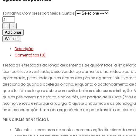
Tamanho Compressport Meias Curtas
Adicionar
Wishlist
Descrição
Comentários (0)
Testadas e testadas ao longo de centenas de quilômetros, a 4ª geraç
técnico é leve e ventilado, absorvendo rapidamente a humidade para
aprimorada, permitindo que os dedos dos pés se agarrem intuitivamente
direcionado quando aceleras o ritmo, enquanto o acolchoamento de t
que o tecido se torça e dobre para evitar bolhas dolorosas e irritaçã
que os pés batem no asfalto. Sob os pés, um padrão de 3D.Dots (75%) 
retorno venoso e retardar a fadiga. O ajuste anatômico e as tecnolog
uma preocupação. Uma aba ergonômica na parte traseira adiciona um toq
PRINCIPAIS BENEFÍCIOS
Diferentes espessuras de pontos para proteção direcionada em