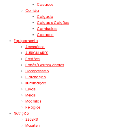
Casacos
Corrida
Calçado
Calças e Calções
Camisolas
Casacos
Equipamento
Acessórios
AURICULARES
Bastões
Bonés/Gorros/Visores
Compressão
Hidratação
Iluminação
Luvas
Meias
Mochilas
Relógios
Nutrição
226ERS
Maurten