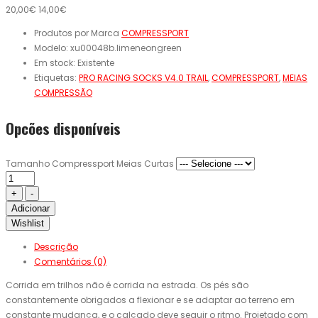
20,00€
14,00€
Produtos por Marca
COMPRESSPORT
Modelo:
xu00048b.limeneongreen
Em stock:
Existente
Etiquetas:
PRO RACING SOCKS V4.0 TRAIL
,
COMPRESSPORT
,
MEIAS
COMPRESSÃO
Opcões disponíveis
Tamanho Compressport Meias Curtas
Adicionar
Wishlist
Descrição
Comentários (0)
Corrida em trilhos não é corrida na estrada. Os pés são
constantemente obrigados a flexionar e se adaptar ao terreno em
constante mudança, e o calçado deve seguir o ritmo. Projetado com