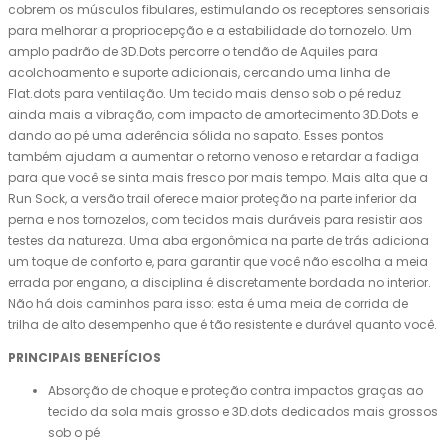
cobrem os músculos fibulares, estimulando os receptores sensoriais
para melhorar a propriocepção e a estabilidade do tornozelo. Um
amplo padrão de 3D.Dots percorre o tendão de Aquiles para
acolchoamento e suporte adicionais, cercando uma linha de
Flat.dots para ventilação. Um tecido mais denso sob o pé reduz
ainda mais a vibração, com impacto de amortecimento 3D.Dots e
dando ao pé uma aderência sólida no sapato. Esses pontos
também ajudam a aumentar o retorno venoso e retardar a fadiga
para que você se sinta mais fresco por mais tempo. Mais alta que a
Run Sock, a versão trail oferece maior proteção na parte inferior da
perna e nos tornozelos, com tecidos mais duráveis ​​para resistir aos
testes da natureza. Uma aba ergonômica na parte de trás adiciona
um toque de conforto e, para garantir que você não escolha a meia
errada por engano, a disciplina é discretamente bordada no interior.
Não há dois caminhos para isso: esta é uma meia de corrida de
trilha de alto desempenho que é tão resistente e durável quanto você.
PRINCIPAIS BENEFÍCIOS
Absorção de choque e proteção contra impactos graças ao
tecido da sola mais grosso e 3D.dots dedicados mais grossos
sob o pé