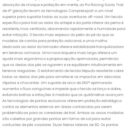
absorção de choque e proteção em mente, as Pro Racing Socks Trail
de 4ª geração levam as tecnologias Compressport a um nível
superior para suportar todas as suas aventuras off-road. Um tecido
específico para trail ao redor do antepé e da parte inferior da perna é
resistente, mas ventilado, absorvendo rapidamente a humidade para
evitar irritação. O tecido mais espesso do peito do pé do que os
modelos de corrida para proteção adicional, e uma malha
dedicada ao redor do tornozelo oferece estabilidade tranquilizadora
em terrenos rochosos. Uma nova biqueira mais larga oferece um
ajuste mais ergonômico e propriocepção aprimorada, permitindo
que os dedos dos pés se agarrem e se equilibrem intuitivamente em
terrenos irregulares. O estofamento de tecido felpudo resistente cobre
todos os dedos dos pés para amortecer os impactos em descidas
rápidas e chocantes. Um suporte de arco de 360° aprimorado
aumenta o fluxo sanguíneo e impede que o tecido se torça e dobre,
evitando bolhas e irritações à medida que os quilômetros avançam.
As tecnologias de pontos exclusivos oferecem proteção estratégica
contra os elementos externos em áreas conhecidas por serem
problemáticas para os corredores de trail. Ambos os ossos maléolos
são cobertos por grandes pontos em forma de sol para evitar
contusões de pés voadores. Duas fileiras laterais de 3D. Os pontos