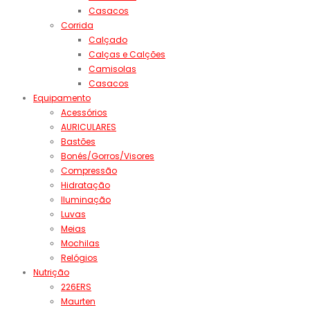
Casacos
Corrida
Calçado
Calças e Calções
Camisolas
Casacos
Equipamento
Acessórios
AURICULARES
Bastões
Bonés/Gorros/Visores
Compressão
Hidratação
Iluminação
Luvas
Meias
Mochilas
Relógios
Nutrição
226ERS
Maurten