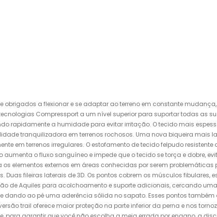
te obrigados a flexionar e se adaptar ao terreno em constante mudança,
ecnologias Compressport a um nível superior para suportar todas as sua
rvendo rapidamente a humidade para evitar irritação. O tecido mais espe
ilidade tranquilizadora em terrenos rochosos. Uma nova biqueira mais 
ente em terrenos irregulares. O estofamento de tecido felpudo resisten
 aumenta o fluxo sanguíneo e impede que o tecido se torça e dobre, ev
a os elementos externos em áreas conhecidas por serem problemáticas p
 Duas fileiras laterais de 3D. Os pontos cobrem os músculos fibulares, 
dão de Aquiles para acolchoamento e suporte adicionais, cercando uma 
e dando ao pé uma aderência sólida no sapato. Esses pontos também a
rsão trail oferece maior proteção na parte inferior da perna e nos tornoze
, para garantir que você não escolha a meia errada por engano, a disci