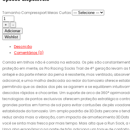
Tamanho Compressport Meias Curtas
Adicionar
Wishlist
Descrição
Comentários (0)
Corrida em trilhos não é corrida na estrada. Os pés são constantemen
proteção em mente, as Pro Racing Socks Trail de 4ª geração levam as t
antepé e da parte inferior da perna é resistente, mas ventilado, abso
adicional, e uma malha dedicada ao redor do tornozelo oferece estab
permitindo que os dedos dos pés se agarrem e se equilibrem intuitivam
descidas rápidas e chocantes. Um suporte de arco de 360° aprimorado
tecnologias de pontos exclusivos oferecem proteção estratégica contr
grandes pontos em forma de sol para evitar contusões de pés voadores.
estabilidade do tornozelo. Um amplo padrão de 3D.Dots percorre o ten
reduz ainda mais a vibração, com impacto de amortecimento 3D.Dots 
você se sinta mais fresco por mais tempo. Mais alta que a Run Sock, a ve
Uma aba ergonômica na parte de trás adiciona um toque de conforto e