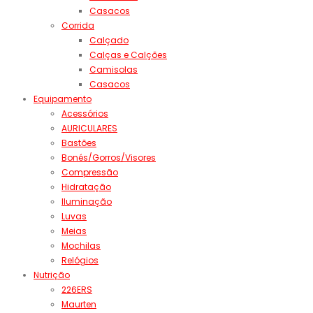
Casacos
Corrida
Calçado
Calças e Calções
Camisolas
Casacos
Equipamento
Acessórios
AURICULARES
Bastões
Bonés/Gorros/Visores
Compressão
Hidratação
Iluminação
Luvas
Meias
Mochilas
Relógios
Nutrição
226ERS
Maurten