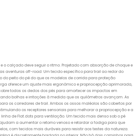
 e o calçado deve seguir o ritmo. Projetado com absorção de choque e
s aventuras off-road. Um tecido específico para trail ao redor do
sso do peito do pé do que os modelos de corrida para proteção
larga oferece um ajuste mais ergonômico e propriocepção aprimorada,
te cobre todos os dedos dos pés para amortecer os impactos em
itando bolhas e irritações à medida que os quilômetros avançam. As
ara os corredores de trail. Ambos os ossos maléolos são cobertos por
estimulando os receptores sensoriais para melhorar a propriocepção e a
linha de Flat.dots para ventilação. Um tecido mais denso sob o pé
judam a aumentar o retorno venoso e retardar a fadiga para que
los, com tecidos mais duráveis ​​para resistir aos testes da natureza.
plina é discretamente bordada no interior. Não há dois caminhos para