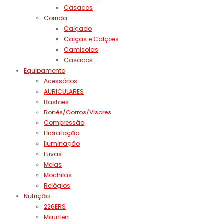
Casacos
Corrida
Calçado
Calças e Calções
Camisolas
Casacos
Equipamento
Acessórios
AURICULARES
Bastões
Bonés/Gorros/Visores
Compressão
Hidratação
Iluminação
Luvas
Meias
Mochilas
Relógios
Nutrição
226ERS
Maurten