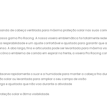
 banda de cabeça ventilada para máxima proteção solar nas suas corri
nossa gama Pro Racing. A nossa viseira emblemática foi totalmente red
 respirabilidade e um ajuste confortável e ajustado para garantir que
nso. A aba larga, fina e articulada pode ser levantada para máxima visi
 icónico emblema de corrida em espiral na frente, a viseira Pro Racin
 absorve rapidamente o suor e a humidade para manter a cabeça fria dur
ção solar ou levantada para ampliar o seu campo de visão
arga e ajustada que não voa durante a atividade
oteção solar e ótima visibilidade.