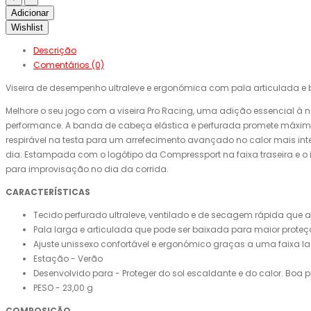
Adicionar
Wishlist
Descrição
Comentários (0)
Viseira de desempenho ultraleve e ergonómica com pala articulada e
Melhore o seu jogo com a viseira Pro Racing, uma adição essencial à 
performance. A banda de cabeça elástica e perfurada promete máxima
respirável na testa para um arrefecimento avançado no calor mais inte
dia. Estampada com o logótipo da Compressport na faixa traseira e o
para improvisação no dia da corrida.
CARACTERÍSTICAS
Tecido perfurado ultraleve, ventilado e de secagem rápida que
Pala larga e articulada que pode ser baixada para maior prote
Ajuste unissexo confortável e ergonómico graças a uma faixa l
Estação - Verão
Desenvolvido para - Proteger do sol escaldante e do calor. Boa pr
PESO - 23,00 g
COMPOSIÇÃO