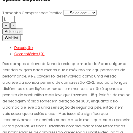
Tamanho Compressport Pernitos
Adicionar
Wishlist
Descrição
Comentários (0)
Dos campos de lava de Kona à areia queimada do Saara, algumas
corridas exigem nada menos que o máximo em equipamentos de
performance. A R2 Oxygen foi desenvolvida como uma versão
ultraleve da icônica perneira de compressão R2v2, feita para longas
distâncias e condições extremas em mente, esta não é apenas a
perneira de panturrilha mais leve que fazemos... 15g. Painéis de malha
de secagem rápida fornecem aeração de 360°, enquanto o fio
ultramacio e leve dá uma sensação de segunda pele, então nem
vais saber que a estás a usar. Mas isso não significa que
economizamos em conforto, suporte e tudo mais que torna a perneira
R2 tão popular. As fibras ultrafinas comprovadamente retêm todas
as propriedades de compressão, oferecendo suporte ideal para a