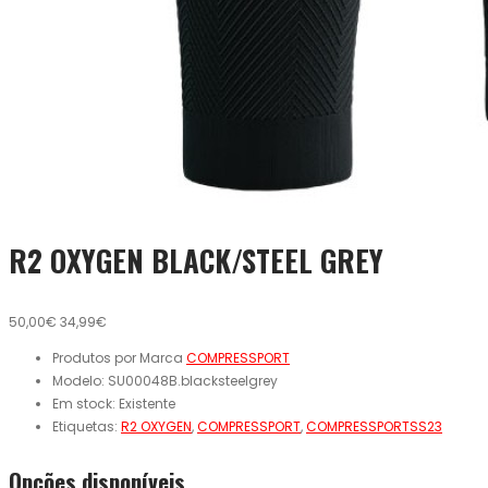
R2 OXYGEN BLACK/STEEL GREY
50,00€
34,99€
Produtos por Marca
COMPRESSPORT
Modelo:
SU00048B.blacksteelgrey
Em stock:
Existente
Etiquetas:
R2 OXYGEN
,
COMPRESSPORT
,
COMPRESSPORTSS23
Opcões disponíveis