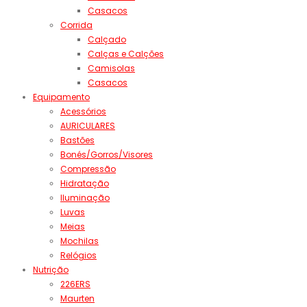
Casacos
Corrida
Calçado
Calças e Calções
Camisolas
Casacos
Equipamento
Acessórios
AURICULARES
Bastões
Bonés/Gorros/Visores
Compressão
Hidratação
Iluminação
Luvas
Meias
Mochilas
Relógios
Nutrição
226ERS
Maurten