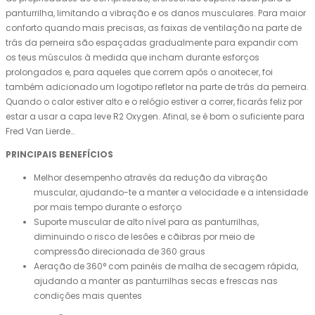
panturrilha, limitando a vibração e os danos musculares. Para maior
conforto quando mais precisas, as faixas de ventilação na parte de
trás da perneira são espaçadas gradualmente para expandir com
os teus músculos à medida que incham durante esforços
prolongados e, para aqueles que correm após o anoitecer, foi
também adicionado um logotipo refletor na parte de trás da perneira.
Quando o calor estiver alto e o relógio estiver a correr, ficarás feliz por
estar a usar a capa leve R2 Oxygen. Afinal, se é bom o suficiente para
Fred Van Lierde…
PRINCIPAIS BENEFÍCIOS
Melhor desempenho através da redução da vibração
muscular, ajudando-te a manter a velocidade e a intensidade
por mais tempo durante o esforço
Suporte muscular de alto nível para as panturrilhas,
diminuindo o risco de lesões e cãibras por meio de
compressão direcionada de 360 graus
Aeração de 360° com painéis de malha de secagem rápida,
ajudando a manter as panturrilhas secas e frescas nas
condições mais quentes