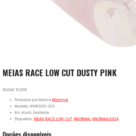
MEIAS RACE LOW CUT DUSTY PINK
18,00€
15,30€
Produtos por Marca
NNormal
Modelo:
N1ARS03-002
Em stock:
Existente
Etiquetas:
MEIAS RACE LOW CUT
,
NNORMAL
,
NNORMALSS24
Opcões disponíveis