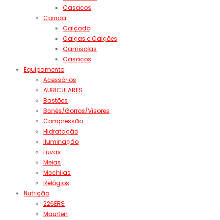
Casacos
Corrida
Calçado
Calças e Calções
Camisolas
Casacos
Equipamento
Acessórios
AURICULARES
Bastões
Bonés/Gorros/Visores
Compressão
Hidratação
Iluminação
Luvas
Meias
Mochilas
Relógios
Nutrição
226ERS
Maurten