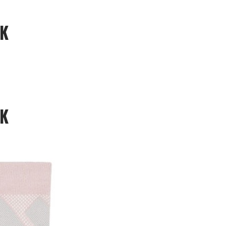
NK
NK