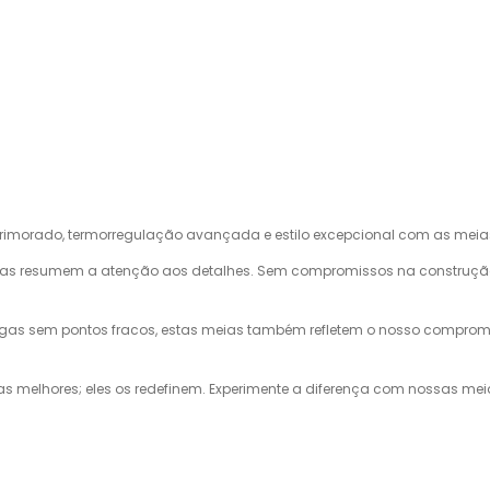
rimorado, termorregulação avançada e estilo excepcional com as me
as meias resumem a atenção aos detalhes. Sem compromissos na constr
ongas sem pontos fracos, estas meias também refletem o nosso comprom
as melhores; eles os redefinem. Experimente a diferença com nossas m