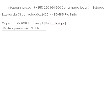
info@runners.pt
(+351) 220 991 500 ( chamada local )
Estrada
Exterior da Circunvalação, 2420. 4435-185 Rio Tinto.
Copyright © 2018 Runners.pt | By
Nhdesign
. |