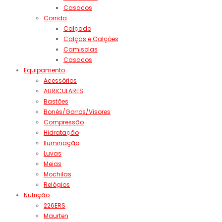
Casacos
Corrida
Calçado
Calças e Calções
Camisolas
Casacos
Equipamento
Acessórios
AURICULARES
Bastões
Bonés/Gorros/Visores
Compressão
Hidratação
Iluminação
Luvas
Meias
Mochilas
Relógios
Nutrição
226ERS
Maurten