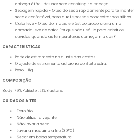
cabeça é fácil de usar sem constringir a cabeça.
Secagem rápida - O tecido seca rapidamente para te manter
seco e confortável, para que te possas concentrar nos trilhos
Calor leve - O tecido macio e elástico proporciona uma
camada leve de calor. Por que não usá-lo para cobrir os
ouvidos quando as temperaturas começam a cair?
CARACTERISTICAS
Parte de estiramento no ajuste das costas
O ajuste de estiramento adiciona conforto extra.
Peso - 11g
COMPOSIÇÃO
Body: 79% Poliéster, 21% Elastano
CUIDADOS A TER
Ferro frio
Não utilizar alvejante
Não lavar a seco
Lavar à máquina a frio (30°C)
Secar em baixa temperatura