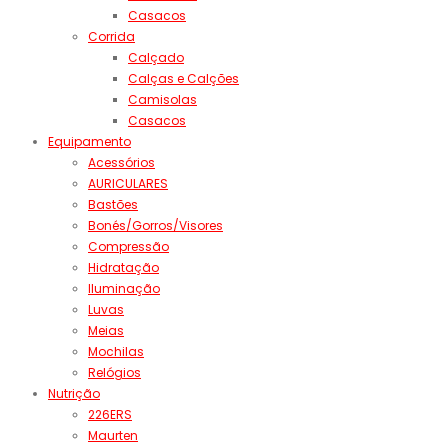
Casacos
Corrida
Calçado
Calças e Calções
Camisolas
Casacos
Equipamento
Acessórios
AURICULARES
Bastões
Bonés/Gorros/Visores
Compressão
Hidratação
Iluminação
Luvas
Meias
Mochilas
Relógios
Nutrição
226ERS
Maurten