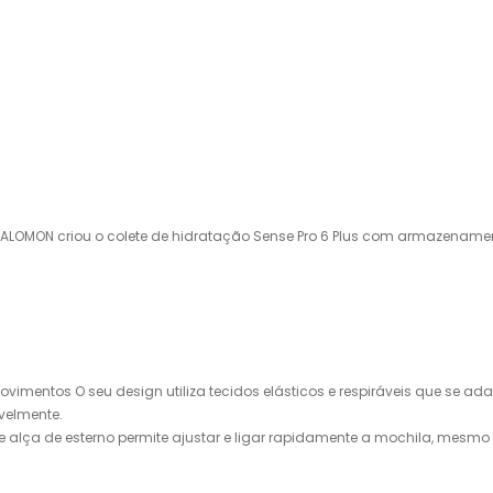
SALOMON criou o colete de hidratação Sense Pro 6 Plus com armazenamento
imentos O seu design utiliza tecidos elásticos e respiráveis ​​que se a
avelmente.
lça de esterno permite ajustar e ligar rapidamente a mochila, mesmo em