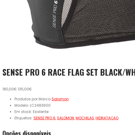
SENSE PRO 6 RACE FLAG SET BLACK/WH
180,00€
135,00€
Produtos por Marca
Salomon
Modelo:
LC2483600
Em stock:
Existente
Etiquetas:
SENSE PRO 6
,
SALOMON
,
MOCHILAS
,
HIDRATAÇAO
Opcões disponíveis