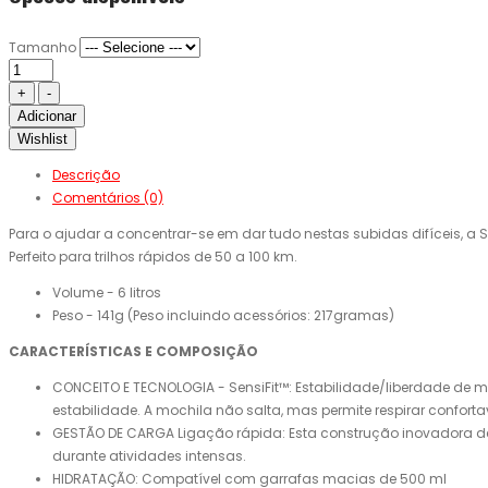
Tamanho
Adicionar
Wishlist
Descrição
Comentários (0)
Para o ajudar a concentrar-se em dar tudo nestas subidas difíceis, a 
Perfeito para trilhos rápidos de 50 a 100 km.
Volume - 6 litros
Peso - 141g (Peso incluindo acessórios: 217gramas)
CARACTERÍSTICAS E COMPOSIÇÃO
CONCEITO E TECNOLOGIA - SensiFit™: Estabilidade/liberdade de mov
estabilidade. A mochila não salta, mas permite respirar confort
GESTÃO DE CARGA Ligação rápida: Esta construção inovadora de a
durante atividades intensas.
HIDRATAÇÃO: Compatível com garrafas macias de 500 ml