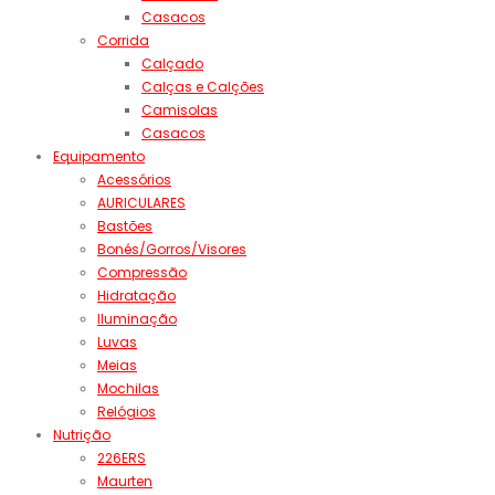
Casacos
Corrida
Calçado
Calças e Calções
Camisolas
Casacos
Equipamento
Acessórios
AURICULARES
Bastões
Bonés/Gorros/Visores
Compressão
Hidratação
Iluminação
Luvas
Meias
Mochilas
Relógios
Nutrição
226ERS
Maurten