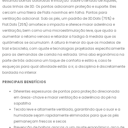
evitando bolhas dolorosas e irritação. Sobre o tendão de Aquiles,
duas linhas de 3D. Os pontos adicionam proteção e suporte. Eles
cercam uma fileira de Flats novinhos em folha. Pontos para
ventilação adicional. Sob os pés, um padrão de 3D.Dots (75%) e
Flat.Dots (25%) amortece o impacto e oferece maior aderência e
ventilação, bem como uma microestimulação leve, que ajuda a
aumentar o retorno venoso e retardar a fadiga à medida que os
quilômetros se acumulam. A altura é menor do que os modelos de
trail e bicicleta, com ajuste e tecnologias projetadas especificamente
para as demandas de corrida na estrada. Uma aba ergonômica na
parte de trás adiciona um toque de conforto e estilo e, caso te
esqueças para qual atividade estás a ir, a disciplina é discretamente
bordada no interior.
PRINCIPAIS BENEFÍCIOS
Diferentes espessuras de pontos para proteção direcionada
em áreas-chave e maior ventilação e aderência do pé na
sapatilha
Tecido leve e altamente ventilado, garantindo que o suor e a
humidade sejam rapidamente eliminados para que os pés
permaneçam frescos e secos
Prevenção de bolhas graças a um ajuste ergonômico, arco de