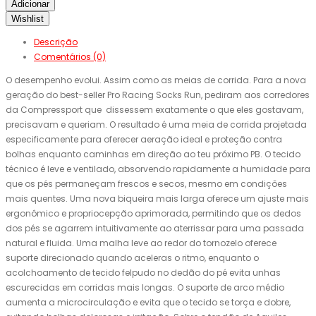
Adicionar
Wishlist
Descrição
Comentários (0)
O desempenho evolui. Assim como as meias de corrida. Para a nova
geração do best-seller Pro Racing Socks Run, pediram aos corredores
da Compressport que dissessem exatamente o que eles gostavam,
precisavam e queriam. O resultado é uma meia de corrida projetada
especificamente para oferecer aeração ideal e proteção contra
bolhas enquanto caminhas em direção ao teu próximo PB. O tecido
técnico é leve e ventilado, absorvendo rapidamente a humidade para
que os pés permaneçam frescos e secos, mesmo em condições
mais quentes. Uma nova biqueira mais larga oferece um ajuste mais
ergonômico e propriocepção aprimorada, permitindo que os dedos
dos pés se agarrem intuitivamente ao aterrissar para uma passada
natural e fluida. Uma malha leve ao redor do tornozelo oferece
suporte direcionado quando aceleras o ritmo, enquanto o
acolchoamento de tecido felpudo no dedão do pé evita unhas
escurecidas em corridas mais longas. O suporte de arco médio
aumenta a microcirculação e evita que o tecido se torça e dobre,