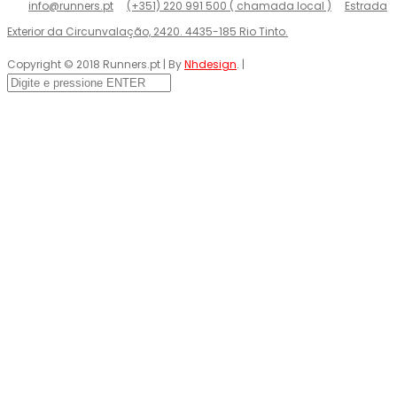
info@runners.pt
(+351) 220 991 500 ( chamada local )
Estrada
Exterior da Circunvalação, 2420. 4435-185 Rio Tinto.
Copyright © 2018 Runners.pt | By
Nhdesign
. |