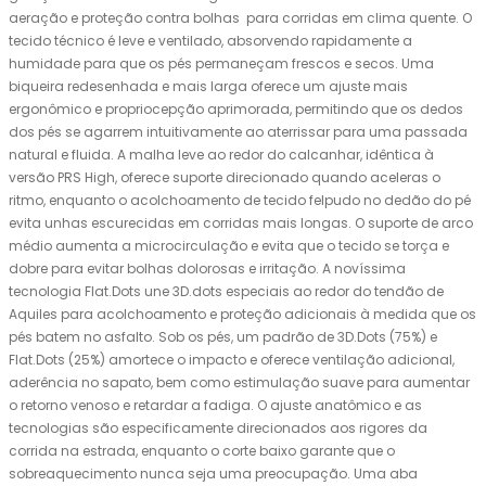
aeração e proteção contra bolhas para corridas em clima quente. O
tecido técnico é leve e ventilado, absorvendo rapidamente a
humidade para que os pés permaneçam frescos e secos. Uma
biqueira redesenhada e mais larga oferece um ajuste mais
ergonômico e propriocepção aprimorada, permitindo que os dedos
dos pés se agarrem intuitivamente ao aterrissar para uma passada
natural e fluida. A malha leve ao redor do calcanhar, idêntica à
versão PRS High, oferece suporte direcionado quando aceleras o
ritmo, enquanto o acolchoamento de tecido felpudo no dedão do pé
evita unhas escurecidas em corridas mais longas. O suporte de arco
médio aumenta a microcirculação e evita que o tecido se torça e
dobre para evitar bolhas dolorosas e irritação. A novíssima
tecnologia Flat.Dots une 3D.dots especiais ao redor do tendão de
Aquiles para acolchoamento e proteção adicionais à medida que os
pés batem no asfalto. Sob os pés, um padrão de 3D.Dots (75%) e
Flat.Dots (25%) amortece o impacto e oferece ventilação adicional,
aderência no sapato, bem como estimulação suave para aumentar
o retorno venoso e retardar a fadiga. O ajuste anatômico e as
tecnologias são especificamente direcionados aos rigores da
corrida na estrada, enquanto o corte baixo garante que o
sobreaquecimento nunca seja uma preocupação. Uma aba