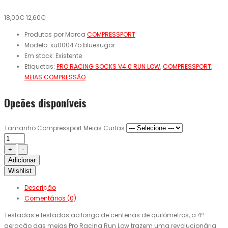
18,00€
12,60€
Produtos por Marca
COMPRESSPORT
Modelo:
xu00047b.bluesugar
Em stock:
Existente
Etiquetas:
PRO RACING SOCKS V4.0 RUN LOW
,
COMPRESSPORT
,
MEIAS COMPRESSÃO
Opcões disponíveis
Tamanho Compressport Meias Curtas
Adicionar
Wishlist
Descrição
Comentários (0)
Testadas e testadas ao longo de centenas de quilômetros, a 4ª
geração das meias Pro Racing Run Low trazem uma revolucionária