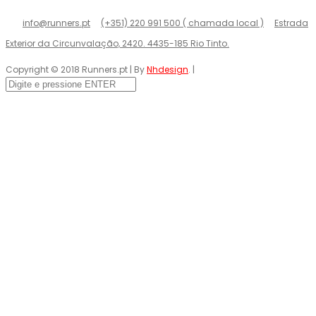
info@runners.pt
(+351) 220 991 500 ( chamada local )
Estrada
Exterior da Circunvalação, 2420. 4435-185 Rio Tinto.
Copyright © 2018 Runners.pt | By
Nhdesign
. |