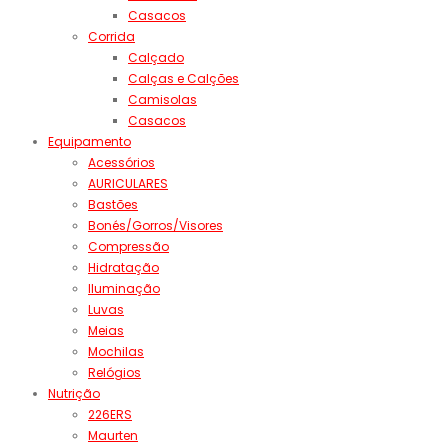
Casacos
Corrida
Calçado
Calças e Calções
Camisolas
Casacos
Equipamento
Acessórios
AURICULARES
Bastões
Bonés/Gorros/Visores
Compressão
Hidratação
Iluminação
Luvas
Meias
Mochilas
Relógios
Nutrição
226ERS
Maurten