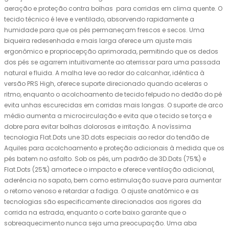
aeração e proteção contra bolhas para corridas em clima quente. O
tecido técnico é leve e ventilado, absorvendo rapidamente a
humidade para que os pés permaneçam frescos e secos. Uma
biqueira redesenhada e mais larga oferece um ajuste mais
ergonômico e propriocepção aprimorada, permitindo que os dedos
dos pés se agarrem intuitivamente ao aterrissar para uma passada
natural e fluida. A malha leve ao redor do calcanhar, idêntica à
versão PRS High, oferece suporte direcionado quando aceleras o
ritmo, enquanto o acolchoamento de tecido felpudo no dedão do pé
evita unhas escurecidas em corridas mais longas. O suporte de arco
médio aumenta a microcirculação e evita que o tecido se torça e
dobre para evitar bolhas dolorosas e irritação. A novíssima
tecnologia Flat.Dots une 3D.dots especiais ao redor do tendão de
Aquiles para acolchoamento e proteção adicionais à medida que os
pés batem no asfalto. Sob os pés, um padrão de 3D.Dots (75%) e
Flat.Dots (25%) amortece o impacto e oferece ventilação adicional,
aderência no sapato, bem como estimulação suave para aumentar
o retorno venoso e retardar a fadiga. O ajuste anatômico e as
tecnologias são especificamente direcionados aos rigores da
corrida na estrada, enquanto o corte baixo garante que o
sobreaquecimento nunca seja uma preocupação. Uma aba