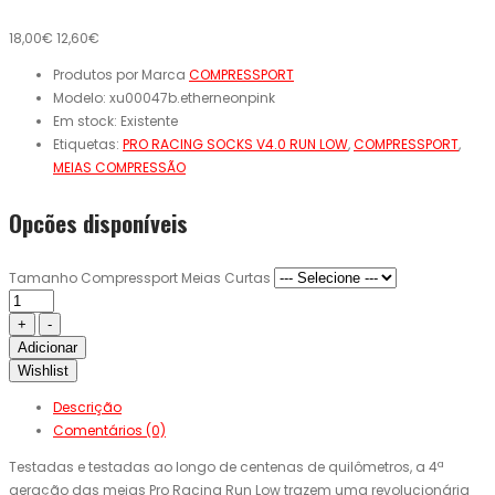
18,00€
12,60€
Produtos por Marca
COMPRESSPORT
Modelo:
xu00047b.etherneonpink
Em stock:
Existente
Etiquetas:
PRO RACING SOCKS V4.0 RUN LOW
,
COMPRESSPORT
,
MEIAS COMPRESSÃO
Opcões disponíveis
Tamanho Compressport Meias Curtas
Adicionar
Wishlist
Descrição
Comentários (0)
Testadas e testadas ao longo de centenas de quilômetros, a 4ª
geração das meias Pro Racing Run Low trazem uma revolucionária