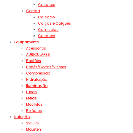
Casacos
Corrida
Calçado
Calças e Calções
Camisolas
Casacos
Equipamento
Acessórios
AURICULARES
Bastões
Bonés/Gorros/Visores
Compressão
Hidratação
Iluminação
Luvas
Meias
Mochilas
Relógios
Nutrição
226ERS
Maurten