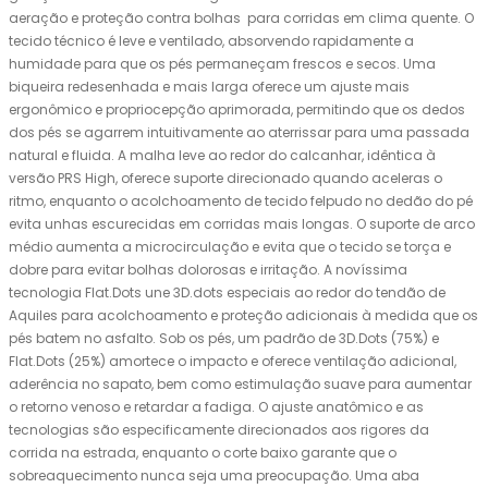
aeração e proteção contra bolhas para corridas em clima quente. O
tecido técnico é leve e ventilado, absorvendo rapidamente a
humidade para que os pés permaneçam frescos e secos. Uma
biqueira redesenhada e mais larga oferece um ajuste mais
ergonômico e propriocepção aprimorada, permitindo que os dedos
dos pés se agarrem intuitivamente ao aterrissar para uma passada
natural e fluida. A malha leve ao redor do calcanhar, idêntica à
versão PRS High, oferece suporte direcionado quando aceleras o
ritmo, enquanto o acolchoamento de tecido felpudo no dedão do pé
evita unhas escurecidas em corridas mais longas. O suporte de arco
médio aumenta a microcirculação e evita que o tecido se torça e
dobre para evitar bolhas dolorosas e irritação. A novíssima
tecnologia Flat.Dots une 3D.dots especiais ao redor do tendão de
Aquiles para acolchoamento e proteção adicionais à medida que os
pés batem no asfalto. Sob os pés, um padrão de 3D.Dots (75%) e
Flat.Dots (25%) amortece o impacto e oferece ventilação adicional,
aderência no sapato, bem como estimulação suave para aumentar
o retorno venoso e retardar a fadiga. O ajuste anatômico e as
tecnologias são especificamente direcionados aos rigores da
corrida na estrada, enquanto o corte baixo garante que o
sobreaquecimento nunca seja uma preocupação. Uma aba