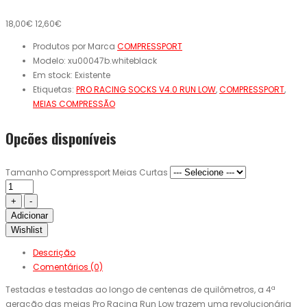
18,00€
12,60€
Produtos por Marca
COMPRESSPORT
Modelo:
xu00047b.whiteblack
Em stock:
Existente
Etiquetas:
PRO RACING SOCKS V4.0 RUN LOW
,
COMPRESSPORT
,
MEIAS COMPRESSÃO
Opcões disponíveis
Tamanho Compressport Meias Curtas
Adicionar
Wishlist
Descrição
Comentários (0)
Testadas e testadas ao longo de centenas de quilômetros, a 4ª
geração das meias Pro Racing Run Low trazem uma revolucionária