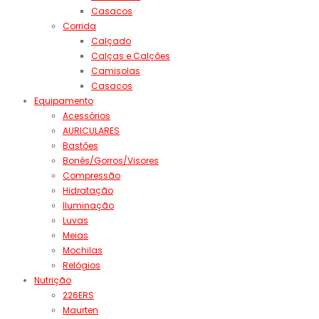
Casacos
Corrida
Calçado
Calças e Calções
Camisolas
Casacos
Equipamento
Acessórios
AURICULARES
Bastões
Bonés/Gorros/Visores
Compressão
Hidratação
Iluminação
Luvas
Meias
Mochilas
Relógios
Nutrição
226ERS
Maurten