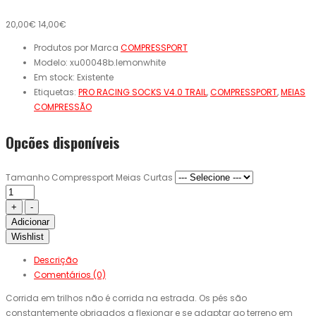
20,00€
14,00€
Produtos por Marca
COMPRESSPORT
Modelo:
xu00048b.lemonwhite
Em stock:
Existente
Etiquetas:
PRO RACING SOCKS V4.0 TRAIL
,
COMPRESSPORT
,
MEIAS
COMPRESSÃO
Opcões disponíveis
Tamanho Compressport Meias Curtas
Adicionar
Wishlist
Descrição
Comentários (0)
Corrida em trilhos não é corrida na estrada. Os pés são
constantemente obrigados a flexionar e se adaptar ao terreno em