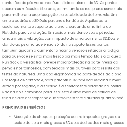
contusões de pés voadores. Duas fileiras laterais de 3D. Os pontos
cobrem os músculos fibulares, estimulando os receptores sensoriais
para melhorar a propriocepção e a estabilidade do tornozelo. Um
amplo padrão de 3D.Dots percorre o tendão de Aquiles para
acolchoamento e suporte adicionais, cercando uma linha de
Flat.dots para ventilação. Um tecido mais denso sob o pé reduz
ainda mais a vibração, com impacto de amortecimento 3D.Dots e
dando ao pé uma aderência sólida no sapato. Esses pontos
também ajudam a aumentar o retorno venoso e retardar a fadiga
para que você se sinta mais fresco por mais tempo. Mais alta que a
Run Sock, a versão trail oferece maior proteção na parte inferior da
perna e nos tornozelos, com tecidos mais duráveis ​​para resistir aos
testes da natureza. Uma aba ergonômica na parte de trás adiciona
um toque de conforto e, para garantir que você não escolha a meia
errada por engano, a disciplina é discretamente bordada no interior.
Não há dois caminhos para isso: esta é uma meia de corrida de
trilha de alto desempenho que é tão resistente e durável quanto você.
PRINCIPAIS BENEFÍCIOS
Absorção de choque e proteção contra impactos graças ao
tecido da sola mais grosso e 3D.dots dedicados mais grossos