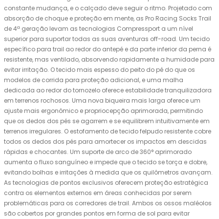
constante mudança, e o calçado deve seguir o ritmo. Projetado com
absorção de choque e proteção em mente, as Pro Racing Socks Trail
de 4ª geração levam as tecnologias Compressport a um nível
superior para suportar todas as suas aventuras off-road. Um tecido
específico para trail ao redor do antepé e da parte inferior da perna é
resistente, mas ventilado, absorvendo rapidamente a humidade para
evitar irritação. O tecido mais espesso do peito do pé do que os
modelos de corrida para proteção adicional, e uma malha
dedicada ao redor do tornozelo oferece estabilidade tranquilizadora
em terrenos rochosos. Uma nova biqueira mais larga oferece um
ajuste mais ergonômico e propriocepção aprimorada, permitindo
que os dedos dos pés se agarrem e se equilibrem intuitivamente em
terrenos irregulares. O estofamento de tecido felpudo resistente cobre
todos os dedos dos pés para amortecer os impactos em descidas
rápidas e chocantes. Um suporte de arco de 360° aprimorado
aumenta o fluxo sanguíneo e impede que o tecido se torça e dobre,
evitando bolhas e irritações à medida que os quilômetros avançam.
As tecnologias de pontos exclusivos oferecem proteção estratégica
contra os elementos externos em áreas conhecidas por serem
problemáticas para os corredores de trail. Ambos os ossos maléolos
são cobertos por grandes pontos em forma de sol para evitar