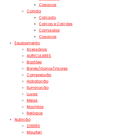
Casacos
Corrida
Calçado
Calças e Calções
Camisolas
Casacos
Equipamento
Acessórios
AURICULARES
Bastões
Bonés/Gorros/Visores
Compressão
Hidratação
Iluminação
Luvas
Meias
Mochilas
Relógios
Nutrição
226ERS
Maurten