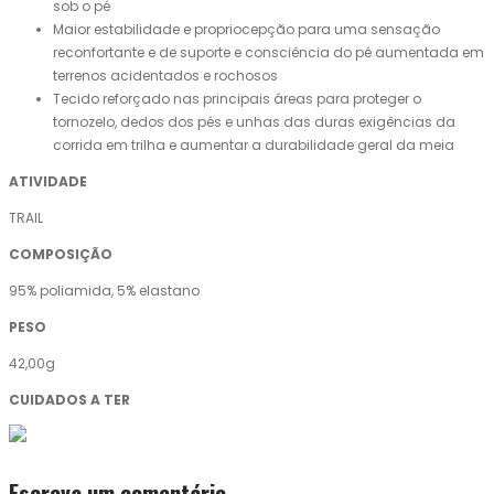
sob o pé
Maior estabilidade e propriocepção para uma sensação
reconfortante e de suporte e consciência do pé aumentada em
terrenos acidentados e rochosos
Tecido reforçado nas principais áreas para proteger o
tornozelo, dedos dos pés e unhas das duras exigências da
corrida em trilha e aumentar a durabilidade geral da meia
ATIVIDADE
TRAIL
COMPOSIÇÃO
95% poliamida, 5% elastano
PESO
42,00g
CUIDADOS A TER
Escreva um comentário