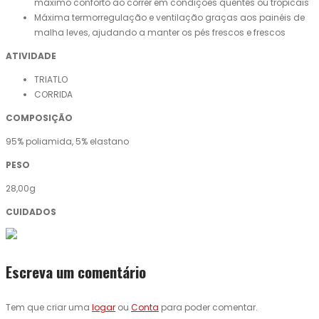
máximo conforto ao correr em condições quentes ou tropicais
Máxima termorregulação e ventilação graças aos painéis de
malha leves, ajudando a manter os pés frescos e frescos
ATIVIDADE
TRIATLO
CORRIDA
COMPOSIÇÃO
95% poliamida, 5% elastano
PESO
28,00g
CUIDADOS
Escreva um comentário
Tem que criar uma
logar
ou
Conta
para poder comentar.