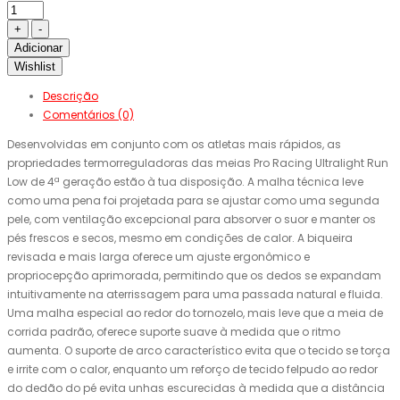
Adicionar
Wishlist
Descrição
Comentários (0)
Desenvolvidas em conjunto com os atletas mais rápidos, as
propriedades termorreguladoras das meias Pro Racing Ultralight Run
Low de 4ª geração estão à tua disposição. A malha técnica leve
como uma pena foi projetada para se ajustar como uma segunda
pele, com ventilação excepcional para absorver o suor e manter os
pés frescos e secos, mesmo em condições de calor. A biqueira
revisada e mais larga oferece um ajuste ergonômico e
propriocepção aprimorada, permitindo que os dedos se expandam
intuitivamente na aterrissagem para uma passada natural e fluida.
Uma malha especial ao redor do tornozelo, mais leve que a meia de
corrida padrão, oferece suporte suave à medida que o ritmo
aumenta. O suporte de arco característico evita que o tecido se torça
e irrite com o calor, enquanto um reforço de tecido felpudo ao redor
do dedão do pé evita unhas escurecidas à medida que a distância