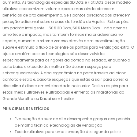
aumenta. As tecnologias especiais 3D.Dots e Flat.Dots deste modelo
ultraleve economizam volume e peso, mas ainda oferecem
benefícios de alto desempenho. Seis pontos direcionados oferecem
proteção adicional sobre a base do tendão de Aquiles. Sob os pés,
um padrão inteligente – 50% 3D.Dots, 50% Mesh.Dots – não apenas
amortece o impacto, mas também fornece maior aderência no
sapato, aumenta o retorno venoso através de microestimulação
suave e estimula o fluxo de ar entre os pontos para ventilação extra. O
ajuste anatômico e as tecnologias são desenvolvidos
especificamente para os rigores da corrida na estrada, enquanto o
corte baixo e o tecido de malha não deixam espaço para
sobreaquecimento. A aba ergonômica na parte traseira adiciona
conforto e estilo e, caso te esqueças que estás a sair para correr, a
disciplina é discretamente bordada no interior. Desliza os pés para
estas meias ultraleves e ultrabaixas e enfrenta as maratonas da
Grande Muralha ou Kauai sem hesitar.
PRINCIPAIS BENEFÍCIOS
Evacuação do suor de alto desempenho graças aos painéis
de malha técnica e tecnologias de ventilação
Tecido ultraleve para uma sensação de segunda pele e