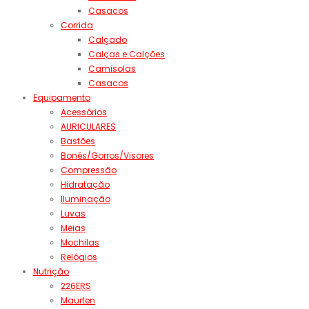
Casacos
Corrida
Calçado
Calças e Calções
Camisolas
Casacos
Equipamento
Acessórios
AURICULARES
Bastões
Bonés/Gorros/Visores
Compressão
Hidratação
Iluminação
Luvas
Meias
Mochilas
Relógios
Nutrição
226ERS
Maurten