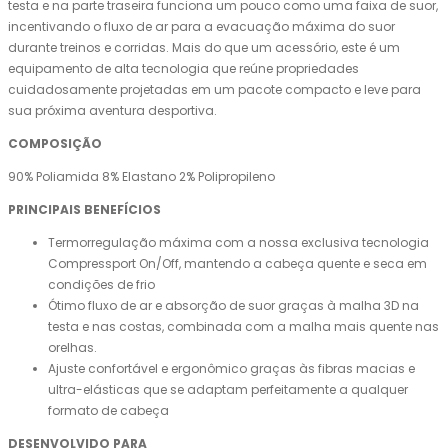
testa e na parte traseira funciona um pouco como uma faixa de suor,
incentivando o fluxo de ar para a evacuação máxima do suor
durante treinos e corridas. Mais do que um acessório, este é um
equipamento de alta tecnologia que reúne propriedades
cuidadosamente projetadas em um pacote compacto e leve para
sua próxima aventura desportiva.
COMPOSIÇÃO
90% Poliamida 8% Elastano 2% Polipropileno
PRINCIPAIS BENEFÍCIOS
Termorregulação máxima com a nossa exclusiva tecnologia
Compressport On/Off, mantendo a cabeça quente e seca em
condições de frio
Ótimo fluxo de ar e absorção de suor graças à malha 3D na
testa e nas costas, combinada com a malha mais quente nas
orelhas.
Ajuste confortável e ergonômico graças às fibras macias e
ultra-elásticas que se adaptam perfeitamente a qualquer
formato de cabeça
DESENVOLVIDO PARA