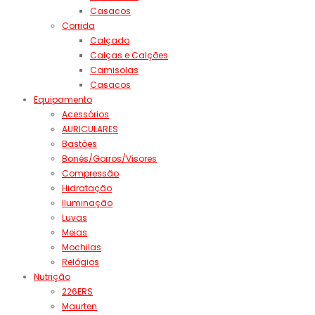
Casacos
Corrida
Calçado
Calças e Calções
Camisolas
Casacos
Equipamento
Acessórios
AURICULARES
Bastões
Bonés/Gorros/Visores
Compressão
Hidratação
Iluminação
Luvas
Meias
Mochilas
Relógios
Nutrição
226ERS
Maurten