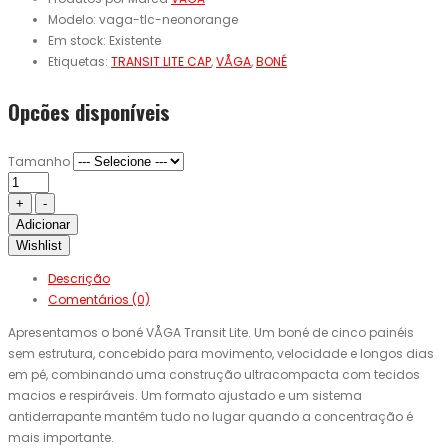
Modelo:
vaga-tlc-neonorange
Em stock:
Existente
Etiquetas:
TRANSIT LITE CAP
,
VÅGA
,
BONÉ
Opcões disponíveis
Tamanho
Adicionar
Wishlist
Descrição
Comentários (0)
Apresentamos o boné VÅGA Transit Lite. Um boné de cinco painéis
sem estrutura, concebido para movimento, velocidade e longos dias
em pé, combinando uma construção ultracompacta com tecidos
macios e respiráveis. Um formato ajustado e um sistema
antiderrapante mantêm tudo no lugar quando a concentração é
mais importante.