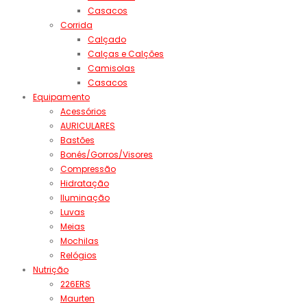
Casacos
Corrida
Calçado
Calças e Calções
Camisolas
Casacos
Equipamento
Acessórios
AURICULARES
Bastões
Bonés/Gorros/Visores
Compressão
Hidratação
Iluminação
Luvas
Meias
Mochilas
Relógios
Nutrição
226ERS
Maurten