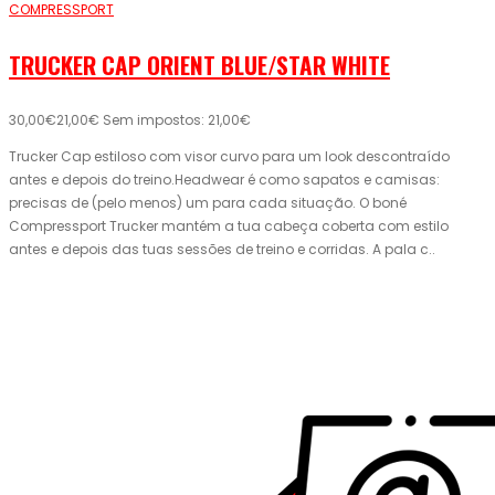
COMPRESSPORT
TRUCKER CAP ORIENT BLUE/STAR WHITE
30,00€
21,00€
Sem impostos: 21,00€
Trucker Cap estiloso com visor curvo para um look descontraído
antes e depois do treino.Headwear é como sapatos e camisas:
precisas de (pelo menos) um para cada situação. O boné
Compressport Trucker mantém a tua cabeça coberta com estilo
antes e depois das tuas sessões de treino e corridas. A pala c..