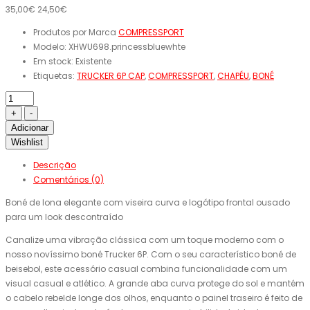
35,00€
24,50€
Produtos por Marca
COMPRESSPORT
Modelo:
XHWU698.princessbluewhte
Em stock:
Existente
Etiquetas:
TRUCKER 6P CAP
,
COMPRESSPORT
,
CHAPÉU
,
BONÉ
Adicionar
Wishlist
Descrição
Comentários (0)
Boné de lona elegante com viseira curva e logótipo frontal ousado
para um look descontraído
Canalize uma vibração clássica com um toque moderno com o
nosso novíssimo boné Trucker 6P. Com o seu característico boné de
beisebol, este acessório casual combina funcionalidade com um
visual casual e atlético. A grande aba curva protege do sol e mantém
o cabelo rebelde longe dos olhos, enquanto o painel traseiro é feito de