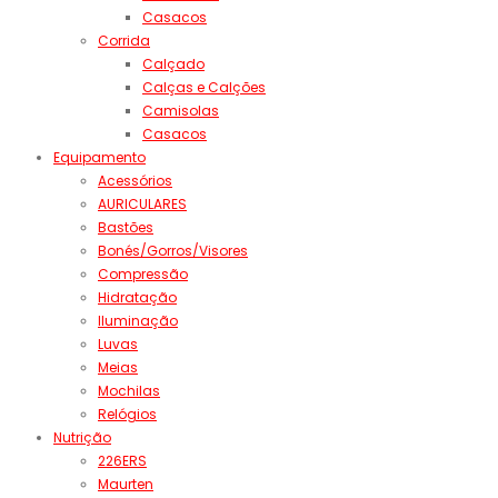
Casacos
Corrida
Calçado
Calças e Calções
Camisolas
Casacos
Equipamento
Acessórios
AURICULARES
Bastões
Bonés/Gorros/Visores
Compressão
Hidratação
Iluminação
Luvas
Meias
Mochilas
Relógios
Nutrição
226ERS
Maurten