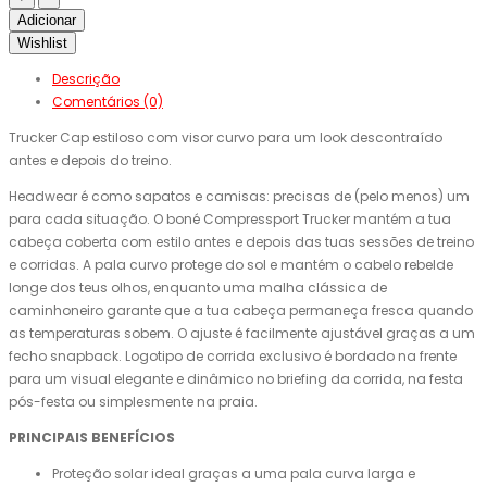
Adicionar
Wishlist
Descrição
Comentários (0)
Trucker Cap estiloso com visor curvo para um look descontraído
antes e depois do treino.
Headwear é como sapatos e camisas: precisas de (pelo menos) um
para cada situação. O boné Compressport Trucker mantém a tua
cabeça coberta com estilo antes e depois das tuas sessões de treino
e corridas. A pala curvo protege do sol e mantém o cabelo rebelde
longe dos teus olhos, enquanto uma malha clássica de
caminhoneiro garante que a tua cabeça permaneça fresca quando
as temperaturas sobem. O ajuste é facilmente ajustável graças a um
fecho snapback. Logotipo de corrida exclusivo é bordado na frente
para um visual elegante e dinâmico no briefing da corrida, na festa
pós-festa ou simplesmente na praia.
PRINCIPAIS BENEFÍCIOS
Proteção solar ideal graças a uma pala curva larga e