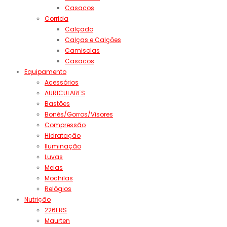
Casacos
Corrida
Calçado
Calças e Calções
Camisolas
Casacos
Equipamento
Acessórios
AURICULARES
Bastões
Bonés/Gorros/Visores
Compressão
Hidratação
Iluminação
Luvas
Meias
Mochilas
Relógios
Nutrição
226ERS
Maurten