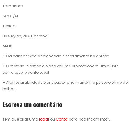
Tamanhos:
S/M/L/XL
Tecido:
80% Nylon, 20% Elastano
MAIS
+ Calcanhar extra acolchoado e estofamento no antepé
+ O material elástico e o alto volume proporcionam um ajuste
confortável e confortável
+ Alta respirabilidade e antibacteriano mantém o pé seco e livre de
bolhas
Escreva um comentário
Tem que criar uma
logar
ou
Conta
para poder comentar.