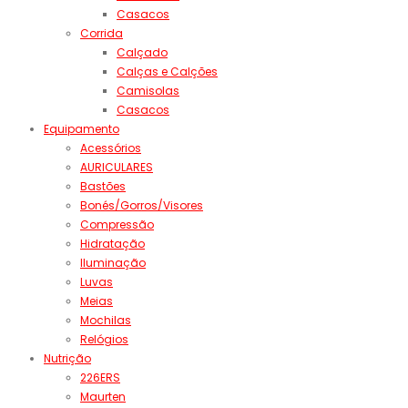
Casacos
Corrida
Calçado
Calças e Calções
Camisolas
Casacos
Equipamento
Acessórios
AURICULARES
Bastões
Bonés/Gorros/Visores
Compressão
Hidratação
Iluminação
Luvas
Meias
Mochilas
Relógios
Nutrição
226ERS
Maurten