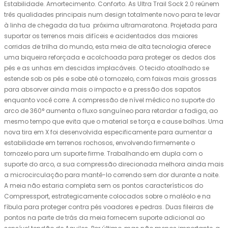
Estabilidade. Amortecimento. Conforto. As Ultra Trail Sock 2.0 reúnem
três qualidades principais num design totalmente novo para te levar
à linha de chegada da tua próxima ultramaratona. Projetada para
suportar os terrenos mais difíceis e acidentados das maiores
corridas de trilha do mundo, esta meia de alta tecnologia oferece
uma biqueira reforçada e acolchoada para proteger os dedos dos
pés e as unhas em descidas implacáveis. O tecido atoalhado se
estende sob os pés e sobe até o tornozelo, com faixas mais grossas
para absorver ainda mais o impacto e a pressão dos sapatos
enquanto você corre. A compressão de nível médico no suporte do
arco de 360° aumenta o fluxo sanguíneo para retardar a fadiga, ao
mesmo tempo que evita que o material se torça e cause bolhas. Uma
nova tira em X foi desenvolvida especificamente para aumentar a
estabilidade em terrenos rochosos, envolvendo firmemente o
tornozelo para um suporte firme. Trabalhando em dupla com o
suporte do arco, a sua compressão direcionada melhora ainda mais
a microcirculação para mantê-lo correndo sem dor durante a noite.
A meia não estaria completa sem os pontos característicos do
Compressport, estrategicamente colocados sobre o maléolo e na
fíbula para proteger contra pés voadores e pedras. Duas fileiras de
pontos na parte de trás da meia fornecem suporte adicional ao