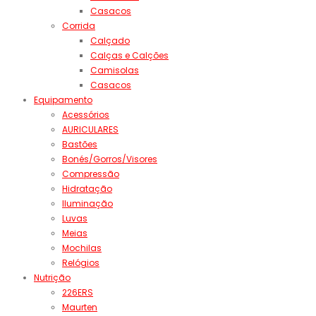
Casacos
Corrida
Calçado
Calças e Calções
Camisolas
Casacos
Equipamento
Acessórios
AURICULARES
Bastões
Bonés/Gorros/Visores
Compressão
Hidratação
Iluminação
Luvas
Meias
Mochilas
Relógios
Nutrição
226ERS
Maurten