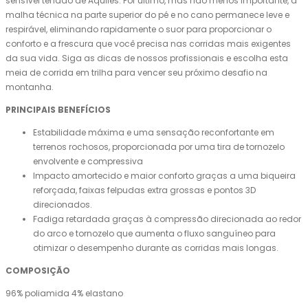
sensível tendão de Aquiles. Por último, mas não menos importante, a
malha técnica na parte superior do pé e no cano permanece leve e
respirável, eliminando rapidamente o suor para proporcionar o
conforto e a frescura que você precisa nas corridas mais exigentes
da sua vida. Siga as dicas de nossos profissionais e escolha esta
meia de corrida em trilha para vencer seu próximo desafio na
montanha.
PRINCIPAIS BENEFÍCIOS
Estabilidade máxima e uma sensação reconfortante em
terrenos rochosos, proporcionada por uma tira de tornozelo
envolvente e compressiva
Impacto amortecido e maior conforto graças a uma biqueira
reforçada, faixas felpudas extra grossas e pontos 3D
direcionados.
Fadiga retardada graças à compressão direcionada ao redor
do arco e tornozelo que aumenta o fluxo sanguíneo para
otimizar o desempenho durante as corridas mais longas.
COMPOSIÇÃO
96% poliamida 4% elastano