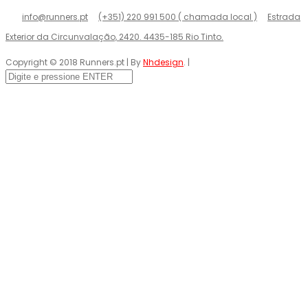
info@runners.pt
(+351) 220 991 500 ( chamada local )
Estrada
Exterior da Circunvalação, 2420. 4435-185 Rio Tinto.
Copyright © 2018 Runners.pt | By
Nhdesign
. |