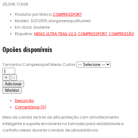
25,00€
17,50€
Produtos por Marca
COMPRESSPORT
Modelo:
SQTU355.stargazeraquafluored
Em stock:
Existente
Etiquetas:
MEIAS ULTRA TRAIL V2.0
,
COMPRESSPORT
,
COMPRESSÃO
Opcões disponíveis
Tamanho Compressport Meias Curtas
Adicionar
Wishlist
Descrição
Comentários (0)
Meia de corrida de trail de alta proteção com amortecimento
inteligente e suporte envolvente no tornozelo para estabilidade e
conforto ideais durante corridas de ultradistância.