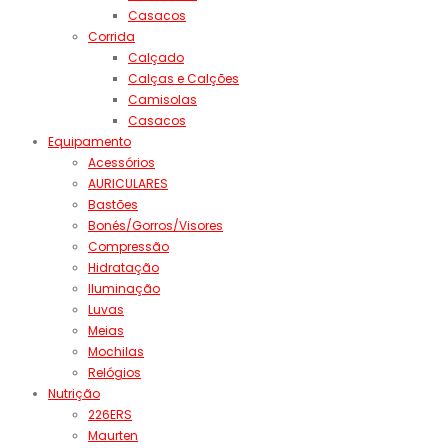
Casacos
Corrida
Calçado
Calças e Calções
Camisolas
Casacos
Equipamento
Acessórios
AURICULARES
Bastões
Bonés/Gorros/Visores
Compressão
Hidratação
Iluminação
Luvas
Meias
Mochilas
Relógios
Nutrição
226ERS
Maurten