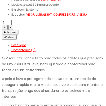
Modelo:
xhwu389.impalaroseate
Em stock:
Existente
Etiquetas:
VISOR ULTRALIGHT
,
COMPRESSPORT
,
VISEIRA
Adicionar
Wishlist
Descrição
Comentários (0)
O Visor Ultra-light é feito para todos os atletas que precisam
de um visor ultra-leve, bem ajustado e confortável para
todas as suas actividades.
A pala é leve e protege-te do sol. Na testa, um tecido de
secagem rápida muito macio absorve o suor, para manter a
transpiração longe dos olhos durante os treinos mais
intensos.
É a combinação perfeita entre uma bandana e uma viseira.