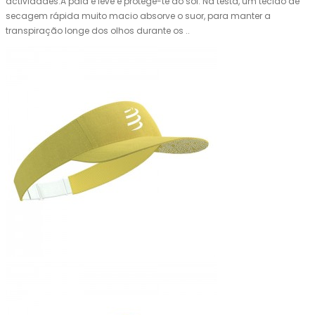
actividades.A pala é leve e protege-te do sol. Na testa, um tecido de
secagem rápida muito macio absorve o suor, para manter a
transpiração longe dos olhos durante os ..