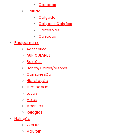
Casacos
Corrida
Calçado
Calças e Calções
Camisolas
Casacos
Equipamento
Acessórios
AURICULARES
Bastões
Bonés/Gorros/Visores
Compressão
Hidratação
Iluminação
Luvas
Meias
Mochilas
Relógios
Nutrição
226ERS
Maurten