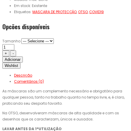
Em stock:
Existente
Etiquetas:
MASCARA DE PROTECÇÂO
,
OTSO
,
COVID19
Opcões disponíveis
Tamanho
Adicionar
Wishlist
Descrição
Comentários (0)
As máscaras são um complemento necessário e obrigatório para
qualquer pessoa, tanto no trabalho quanto no tempo livre, e, é claro,
praticando seu desporto favorito.
Na OTSO, desenvolveram máscaras de alta qualidade e com os
desenhos que os caracterizam, únicos e ousados.
LAVAR ANTES DA 1ªUTILIZAÇÃO