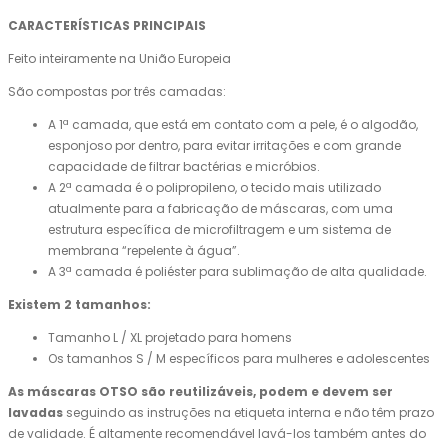
CARACTERÍSTICAS PRINCIPAIS
Feito inteiramente na União Europeia
São compostas por três camadas:
A 1ª camada, que está em contato com a pele, é o algodão,
esponjoso por dentro, para evitar irritações e com grande
capacidade de filtrar bactérias e micróbios.
A 2ª camada é o polipropileno, o tecido mais utilizado
atualmente para a fabricação de máscaras, com uma
estrutura específica de microfiltragem e um sistema de
membrana “repelente à água”.
A 3ª camada é poliéster para sublimação de alta qualidade.
Existem 2 tamanhos:
Tamanho L / XL projetado para homens
Os tamanhos S / M específicos para mulheres e adolescentes
As máscaras OTSO são reutilizáveis, podem e devem ser
lavadas
seguindo as instruções na etiqueta interna e não têm prazo
de validade. É altamente recomendável lavá-los também antes do