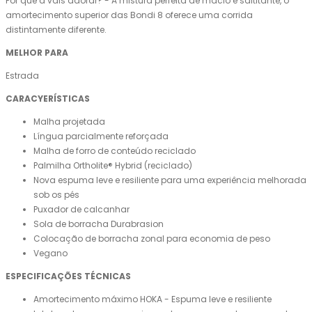
Por que a vais adorar? - A mistura perfeita de macio e saltitante, o
amortecimento superior das Bondi 8 oferece uma corrida
distintamente diferente.
MELHOR PARA
Estrada
CARACYERÍSTICAS
Malha projetada
Língua parcialmente reforçada
Malha de forro de conteúdo reciclado
Palmilha Ortholite® Hybrid (reciclado)
Nova espuma leve e resiliente para uma experiência melhorada
sob os pés
Puxador de calcanhar
Sola de borracha Durabrasion
Colocação de borracha zonal para economia de peso
Vegano
ESPECIFICAÇÕES TÉCNICAS
Amortecimento máximo HOKA - Espuma leve e resiliente