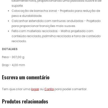
totalmente nova, proporcionando uma passada suave e de
suporte.
Colocação de borracha zonal - Projetado para redução de
peso e durabilidade.
Calcanhar estendido com ranhuras onduladas - Projetado
para proporcionar transições mais suaves.
Feito com materiais reciclados - Malha projetada com
conteúdo reciclado, palmilha reciclada e forro de conteúdo
reciclado.
DETALHES
Peso - 307,00 g
Drop - 4,00 mm
Escreva um comentário
Tem que criar uma
logar
ou
Conta
para poder comentar.
Produtos relacionados