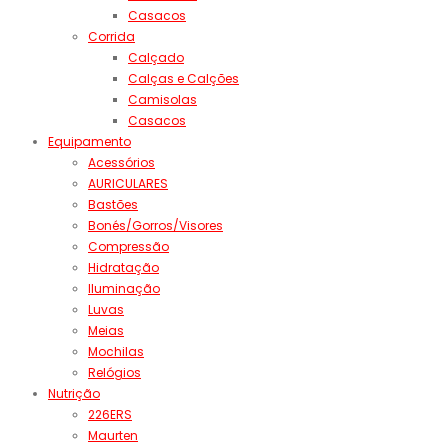
Casacos
Corrida
Calçado
Calças e Calções
Camisolas
Casacos
Equipamento
Acessórios
AURICULARES
Bastões
Bonés/Gorros/Visores
Compressão
Hidratação
Iluminação
Luvas
Meias
Mochilas
Relógios
Nutrição
226ERS
Maurten