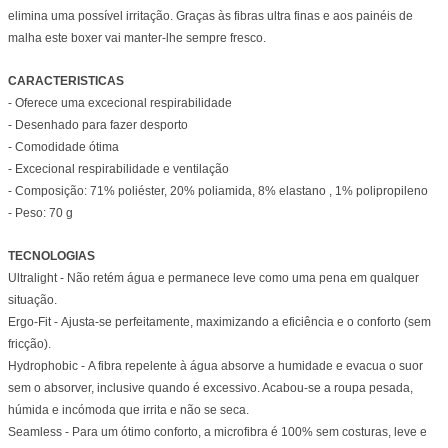
elimina uma possível irritação. Graças às fibras ultra finas e aos painéis de
malha este boxer vai manter-lhe sempre fresco.
CARACTERISTICAS
- Oferece uma excecional respirabilidade
- Desenhado para fazer desporto
- Comodidade ótima
- Excecional respirabilidade e ventilação
- Composição: 71% poliéster, 20% poliamida, 8% elastano , 1% polipropileno
- Peso: 70 g
TECNOLOGIAS
Ultralight -
Não retém água e permanece leve como uma pena em qualquer
situação.
Ergo-Fit -
Ajusta-se perfeitamente, maximizando a eficiência e o conforto (sem
fricção).
Hydrophobic -
A fibra repelente à água absorve a humidade e evacua o suor
sem o absorver, inclusive quando é excessivo. Acabou-se a roupa pesada,
húmida e incómoda que irrita e não se seca.
Seamless -
Para um ótimo conforto, a microfibra é 100% sem costuras, leve e