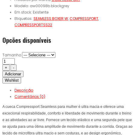
Modelo:
aw00098b.blackgrey
Em stock:
Existente
Etiquetas:
SEAMLESS BOXER W
,
COMPRESSPORT
,
COMPRESSPORTSS22
Opcões disponíveis
Tamanho
Adicionar
Wishlist
Descrição
Comentários (0)
A cueca Compressport Seamless para mulher é ultra macia e oferece uma
excecional respirabilidade, conforto e liberdade de movimento durante o treino
e as atividades ao ar livre. Fornece um tecido elástico e uma segunda pele que
se ajusta para uma ótima amplitude de movimento durante a corrida. Graças ao
tecido de microfibra ultra macio e sem costuras, e ao design ergonómico,