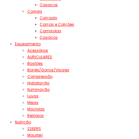
Casacos
Corrida
Calçado
Calças e Calções
Camisolas
Casacos
Equipamento
Acessórios
AURICULARES
Bastões
Bonés/Gorros/Visores
Compressão
Hidratação
Iluminação
Luvas
Meias
Mochilas
Relógios
Nutrição
226ERS
Maurten