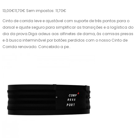
13,00€
11,70€
Sem impostos: 11,70€
Cinto de corrida leve e ajustável com suporte de três pontos para o
dorsal e ajuste seguro para simplificar as transições e a logística do
dia da prova.Diga adeus aos alfinetes de dama, às camisas presas
e à busca interminável por botões perdidos com o nosso Cinto de
Corrida renovado. Concebido a pe..