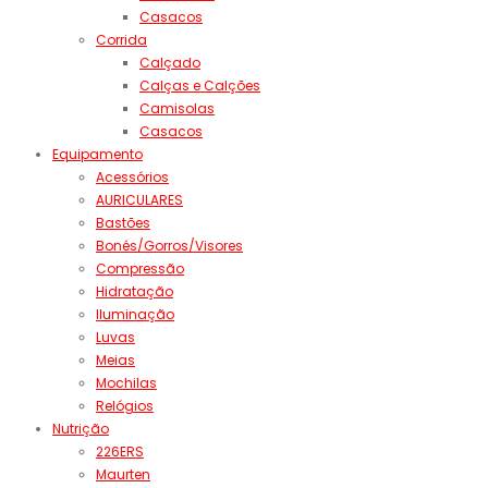
Casacos
Corrida
Calçado
Calças e Calções
Camisolas
Casacos
Equipamento
Acessórios
AURICULARES
Bastões
Bonés/Gorros/Visores
Compressão
Hidratação
Iluminação
Luvas
Meias
Mochilas
Relógios
Nutrição
226ERS
Maurten