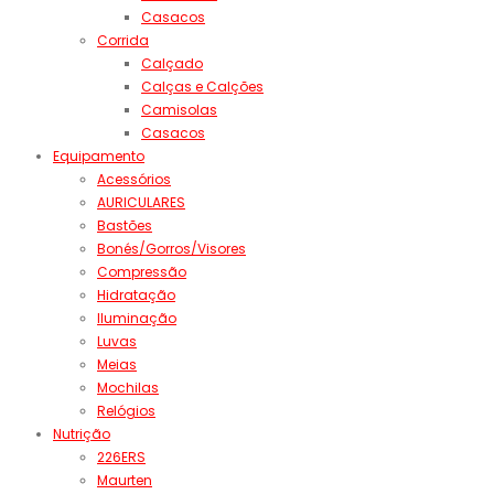
Casacos
Corrida
Calçado
Calças e Calções
Camisolas
Casacos
Equipamento
Acessórios
AURICULARES
Bastões
Bonés/Gorros/Visores
Compressão
Hidratação
Iluminação
Luvas
Meias
Mochilas
Relógios
Nutrição
226ERS
Maurten