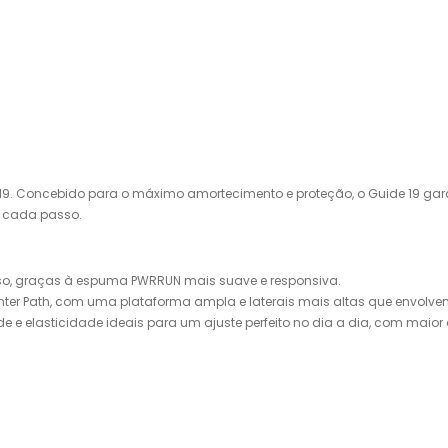
e 19. Concebido para o máximo amortecimento e proteção, o Guide 19 g
 a cada passo.
so, graças à espuma PWRRUN mais suave e responsiva.
nter Path, com uma plataforma ampla e laterais mais altas que envolve
de e elasticidade ideais para um ajuste perfeito no dia a dia, com mai