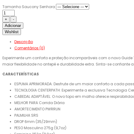
Tamanho Saucony Senhora
Adicionar
Wishlist
Descrição
Comentários (0)
Experimente um conforto e proteção incomparáveis ​​com o novo Guid
maior flexibilidade no antepé e durabilidade extra. Sinta-se confiante
CARACTERÍSTICAS
ESPUMA APRIMORADA: Desfrute de um maior conforto a cada pas
TECNOLOGIA CENTERPATH: Experimente a exclusiva Tecnologia Ce
CABEDAL ADAPTÁVEL: O novo topo em malha oferece respirabilida
MELHOR PARA Corrida Diária
AMORTECIMENTO PWRRUN
PALMILHA SRS
DROP 6mm (35/29mm)
PESO Masculino 275g (9,7oz)