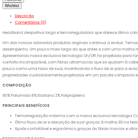
Wishlist
Descrição
Comentários (0)
Headband desportiva larga e termorreguladora que oferece ótimo calor
Um dos nossos adorados produtos originais continua a evoluir. Temo
desempenho. Um pouco mais larga do que antes e com uma malha mais 
Apresentando nossa exclusiva tecnologia On/Off, foi projetada para fo
conforto incomparável, com fibras ultramacias que se ajustam à cabeç
pouco como uma faixa de suor, incentivando o fluxo de ar para a eva
propriedades cuidadosamente projetadas em um pacote compacto e l
COMPOSIÇÃO
90% Poliamida 8% Elastano 2% Polipropileno
PRINCIPAIS BENEFÍCIOS
Termorregulação máxima com a nossa exclusiva tecnologia Com
Ótimo fluxo de ar e absorção de suor graças à malha 3D na te
Ajuste confortável e ergonômico graças às fibras macias e ult