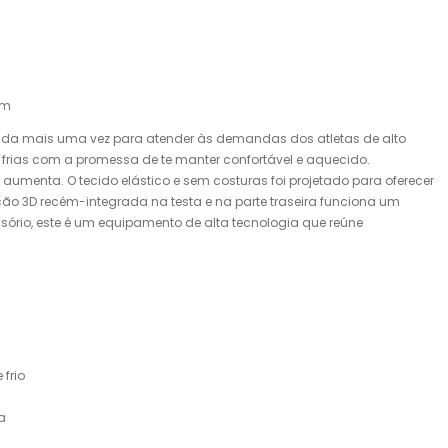
cm
rada mais uma vez para atender às demandas dos atletas de alto
frias com a promessa de te manter confortável e aquecido.
aumenta. O tecido elástico e sem costuras foi projetado para oferecer
ção 3D recém-integrada na testa e na parte traseira funciona um
sório, este é um equipamento de alta tecnologia que reúne
frio
a