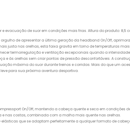
 e evacuação de suor em condições mais frias. Altura do produto: 8,5 
s orgulho de apresentar a última geração da headband On/Off, aprimo
justa nas orelhas, esta faixa gravita em torno de temperaturas mais 
rnecer termorregulação e ventilação excepcionais quando a intensidade 
a e às orelhas sem criar pontos de pressão desconfortáveis. A constru
cuação máxima do suor durante treinos e corridas. Mais do que um aces
eve para sua próxima aventura desportiva.
pressport On/Off, mantendo a cabeça quente e seca em condições de 
sta e nas costas, combinada com a malha mais quente nas orelhas.
ra-elásticas que se adaptam perfeitamente a qualquer formato de cabeç