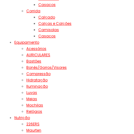
Casacos
Corrida
Calçado
Calças e Calções
Camisolas
Casacos
Equipamento
Acessórios
AURICULARES
Bastões
Bonés/Gorros/Visores
Compressão
Hidratação
Iluminação
Luvas
Meias
Mochilas
Relógios
Nutrição
226ERS
Maurten