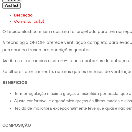
Wishlist
Descrição
Comentários (0)
O tecido elástico e sem costura foi projetado para termorregul
A tecnologia ON/OFF oferece ventilação completa para evacua
permaneça fresca em condições quentes.
As fibras ultra macias ajustam-se aos contornos da cabeça e d
Se olhares atentamente, notarás que os orifícios de ventila
BENEFICIOS
Termorregulação máxima graças à microfibra perfurada, que ab
Ajuste confortável e ergonômico graças às fibras macias e el
Tecido de microfibra excepcionalmente leve que
quase não sen
COMPOSIÇÃO