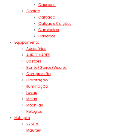
Casacos
Corrida
Calçado
Calças e Calções
Camisolas
Casacos
Equipamento
Acessórios
AURICULARES
Bastões
Bonés/Gorros/Visores
Compressão
Hidratação
Iluminação
Luvas
Meias
Mochilas
Relógios
Nutrição
226ERS
Maurten