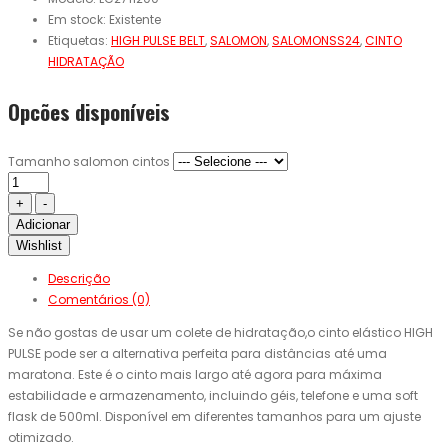
Em stock:
Existente
Etiquetas:
HIGH PULSE BELT
,
SALOMON
,
SALOMONSS24
,
CINTO
HIDRATAÇÃO
Opcões disponíveis
Tamanho salomon cintos
Adicionar
Wishlist
Descrição
Comentários (0)
Se não gostas de usar um colete de hidratação,o cinto elástico HIGH
PULSE pode ser a alternativa perfeita para distâncias até uma
maratona. Este é o cinto mais largo até agora para máxima
estabilidade e armazenamento, incluindo géis, telefone e uma soft
flask de 500ml. Disponível em diferentes tamanhos para um ajuste
otimizado.