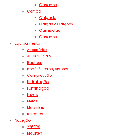
Casacos
Corrida
Calçado
Calças e Calções
Camisolas
Casacos
Equipamento
Acessórios
AURICULARES
Bastões
Bonés/Gorros/Visores
Compressão
Hidratação
Iluminação
Luvas
Meias
Mochilas
Relógios
Nutrição
226ERS
Maurten