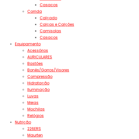
Casacos
Corrida
Calçado
Calças e Calções
Camisolas
Casacos
Equipamento
Acessórios
AURICULARES
Bastões
Bonés/Gorros/Visores
Compressão
Hidratação
Iluminação
Luvas
Meias
Mochilas
Relógios
Nutrição
226ERS
Maurten