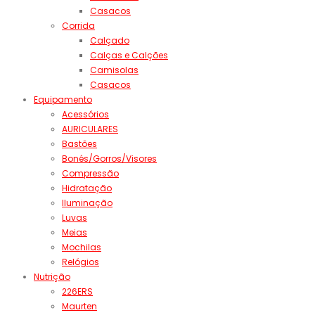
Casacos
Corrida
Calçado
Calças e Calções
Camisolas
Casacos
Equipamento
Acessórios
AURICULARES
Bastões
Bonés/Gorros/Visores
Compressão
Hidratação
Iluminação
Luvas
Meias
Mochilas
Relógios
Nutrição
226ERS
Maurten