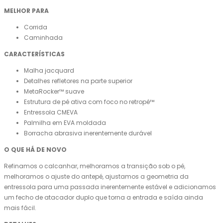
MELHOR PARA
Corrida
Caminhada
CARACTERÍSTICAS
Malha jacquard
Detalhes refletores na parte superior
MetaRocker™ suave
Estrutura de pé ativa com foco no retropé™
Entressola CMEVA
Palmilha em EVA moldada
Borracha abrasiva inerentemente durável
O QUE HÁ DE NOVO
Refinamos o calcanhar, melhoramos a transição sob o pé,
melhoramos o ajuste do antepé, ajustamos a geometria da
entressola para uma passada inerentemente estável e adicionamos
um fecho de atacador duplo que torna a entrada e saída ainda
mais fácil.