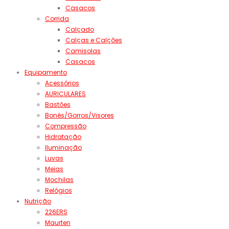
Casacos
Corrida
Calçado
Calças e Calções
Camisolas
Casacos
Equipamento
Acessórios
AURICULARES
Bastões
Bonés/Gorros/Visores
Compressão
Hidratação
Iluminação
Luvas
Meias
Mochilas
Relógios
Nutrição
226ERS
Maurten