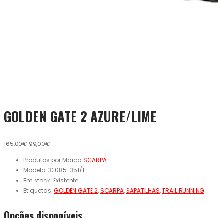
GOLDEN GATE 2 AZURE/LIME
165,00€
99,00€
Produtos por Marca
SCARPA
Modelo:
33085-351/1
Em stock:
Existente
Etiquetas:
GOLDEN GATE 2
,
SCARPA
,
SAPATILHAS
,
TRAIL RUNNING
Opcões disponíveis