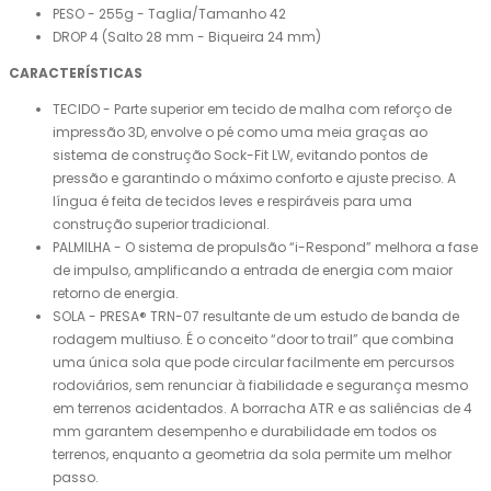
PESO - 255g - Taglia/Tamanho 42
DROP 4 (Salto 28 mm - Biqueira 24 mm)
CARACTERÍSTICAS
TECIDO - Parte superior em tecido de malha com reforço de
impressão 3D, envolve o pé como uma meia graças ao
sistema de construção Sock-Fit LW, evitando pontos de
pressão e garantindo o máximo conforto e ajuste preciso. A
língua é feita de tecidos leves e respiráveis para uma
construção superior tradicional.
PALMILHA - O sistema de propulsão “i-Respond” melhora a fase
de impulso, amplificando a entrada de energia com maior
retorno de energia.
SOLA - PRESA® TRN-07 resultante de um estudo de banda de
rodagem multiuso. É o conceito “door to trail” que combina
uma única sola que pode circular facilmente em percursos
rodoviários, sem renunciar à fiabilidade e segurança mesmo
em terrenos acidentados. A borracha ATR e as saliências de 4
mm garantem desempenho e durabilidade em todos os
terrenos, enquanto a geometria da sola permite um melhor
passo.