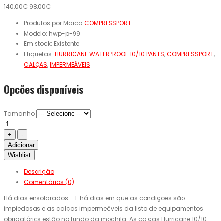
140,00€
98,00€
Produtos por Marca
COMPRESSPORT
Modelo:
hwp-p-99
Em stock:
Existente
Etiquetas:
HURRICANE WATERPROOF 10/10 PANTS
,
COMPRESSPORT
,
CALÇAS
,
IMPERMEÁVEIS
Opcões disponíveis
Tamanho
Adicionar
Wishlist
Descrição
Comentários (0)
Há dias ensolarados ... E há dias em que as condições são
impiedosas e as calças impermeáveis ​​da lista de equipamentos
obrigatórios estão no fundo da mochila. As calças Hurricane 10/10