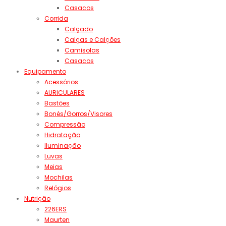
Casacos
Corrida
Calçado
Calças e Calções
Camisolas
Casacos
Equipamento
Acessórios
AURICULARES
Bastões
Bonés/Gorros/Visores
Compressão
Hidratação
Iluminação
Luvas
Meias
Mochilas
Relógios
Nutrição
226ERS
Maurten