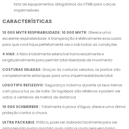
lista de equipamentos obrigatórios da UTMB para calças
impermeáveis
CARACTERÍSTICAS
10 000 MVTR RESPIRABILIDADE: 10 000 MVTR:
Oferece uma
excelente respirabilidade. A transpiração é efetivamente evacuada
para que você fique perfeitamente seco sob todas as condições.
4 VIAS:
A fibra é totalmente extensível transversalmente e
longitudinalmente para permitir total liberdade de movimento
COSTURAS SELADAS:
Graças às costuras seladas, os pontos são
completamente estanques para uma impermeabilidade total.
LOGOTIPO REFLEXIVO:
Segurança máxima durante os teus treinos
com pouca luz ou de noite. Os logotipos são refletivos e podem ser
vistos a centenas de metros de distância
10 000 SCHMERBER :
Totalmente à prova d'água, oferece uma ótima
proteção contra a chuva.
ULTRA PACKABLE:
Prático, pode ser dobrado facilmente para ser
armazenado numa mochila, num cinto ou num pequeno bolso.