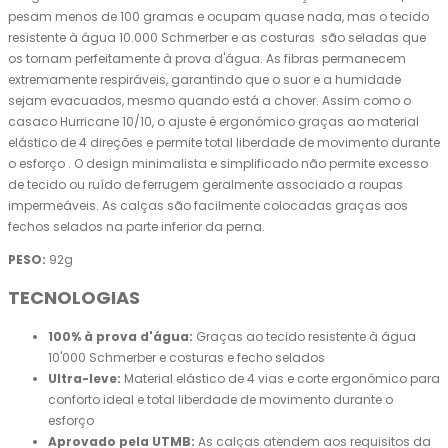
pesam menos de 100 gramas e ocupam quase nada, mas o tecido
resistente à água 10.000 Schmerber e as costuras são seladas que
os tornam perfeitamente à prova d'água. As fibras permanecem
extremamente respiráveis, garantindo que o suor e a humidade
sejam evacuados, mesmo quando está a chover. Assim como o
casaco Hurricane 10/10, o ajuste é ergonómico graças ao material
elástico de 4 direções e permite total liberdade de movimento durante
o esforço . O design minimalista e simplificado não permite excesso
de tecido ou ruído de ferrugem geralmente associado a roupas
impermeáveis. As calças são facilmente colocadas graças aos
fechos selados na parte inferior da perna.
PESO:
92g
TECNOLOGIAS
100% à prova d'água:
Graças ao tecido resistente à água
10'000 Schmerber e costuras e fecho selados
Ultra-leve:
Material elástico de 4 vias e corte ergonómico para
conforto ideal e total liberdade de movimento durante o
esforço
Aprovado pela UTMB:
As calças atendem aos requisitos da