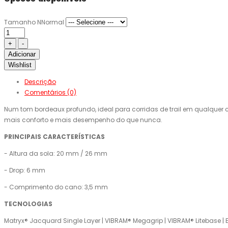
Tamanho NNormal
Adicionar
Wishlist
Descrição
Comentários (0)
Num tom bordeaux profundo, ideal para corridas de trail em qualquer
mais conforto e mais desempenho do que nunca.
PRINCIPAIS CARACTERÍSTICAS
- Altura da sola: 20 mm / 26 mm
- Drop: 6 mm
- Comprimento do cano: 3,5 mm
TECNOLOGIAS
Matryx® Jacquard Single Layer | VIBRAM® Megagrip | VIBRAM® Litebase | E