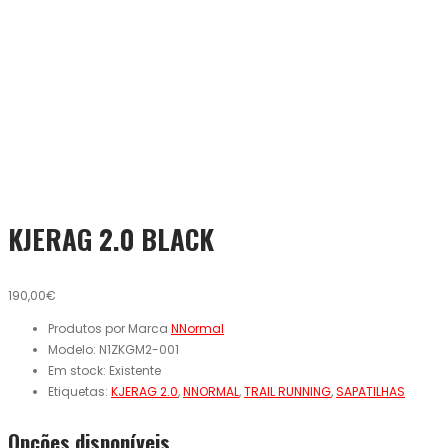
KJERAG 2.0 BLACK
190,00€
Produtos por Marca
NNormal
Modelo:
N1ZKGM2-001
Em stock:
Existente
Etiquetas:
KJERAG 2.0
,
NNORMAL
,
TRAIL RUNNING
,
SAPATILHAS
Opcões disponíveis