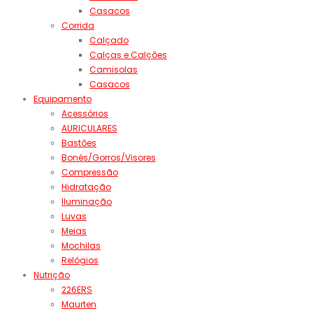
Casacos
Corrida
Calçado
Calças e Calções
Camisolas
Casacos
Equipamento
Acessórios
AURICULARES
Bastões
Bonés/Gorros/Visores
Compressão
Hidratação
Iluminação
Luvas
Meias
Mochilas
Relógios
Nutrição
226ERS
Maurten