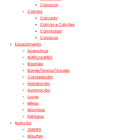
Casacos
Corrida
Calçado
Calças e Calções
Camisolas
Casacos
Equipamento
Acessórios
AURICULARES
Bastões
Bonés/Gorros/Visores
Compressão
Hidratação
Iluminação
Luvas
Meias
Mochilas
Relógios
Nutrição
226ERS
Maurten