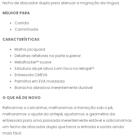
fecho de atacador duplo para atenuar a migração da língua.
MELHOR PARA
Corrida
Caminhada
CARACTERÍSTICAS
Malha jacquard
Detalhes refletores na parte superior
MetaRocker™ suave
Estrutura de pé ativa com foco no retropé™
Entressola CMEVA
Palmilha em EVA moldada
Borracha abrasiva inerentemente durável
O QUE HÁ DE NOVO
Refinamos o calcanhar, melhoramos a transição sob o pé,
melhoramos o ajuste do antepé, ajustamos a geometria da
entressola para uma passada inerentemente estável e adicionamos
um fecho de atacador duplo que torna a entrada e saída ainda
mais fácil.