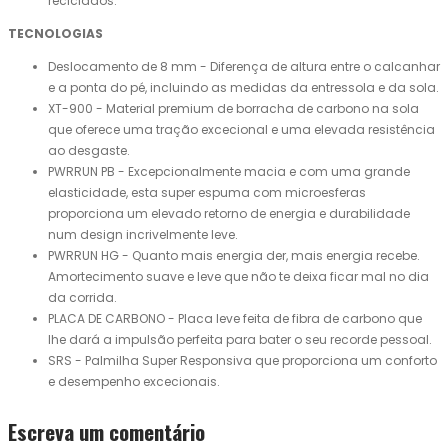
reciclados.
TECNOLOGIAS
Deslocamento de 8 mm - Diferença de altura entre o calcanhar
e a ponta do pé, incluindo as medidas da entressola e da sola.
XT-900 - Material premium de borracha de carbono na sola
que oferece uma tração excecional e uma elevada resistência
ao desgaste.
PWRRUN PB - Excepcionalmente macia e com uma grande
elasticidade, esta super espuma com microesferas
proporciona um elevado retorno de energia e durabilidade
num design incrivelmente leve.
PWRRUN HG - Quanto mais energia der, mais energia recebe.
Amortecimento suave e leve que não te deixa ficar mal no dia
da corrida.
PLACA DE CARBONO - Placa leve feita de fibra de carbono que
lhe dará a impulsão perfeita para bater o seu recorde pessoal.
SRS - Palmilha Super Responsiva que proporciona um conforto
e desempenho excecionais.
Escreva um comentário