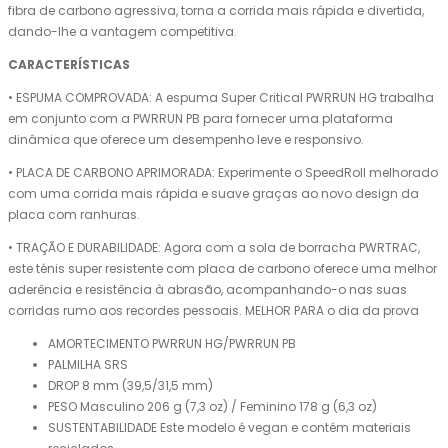
fibra de carbono agressiva, torna a corrida mais rápida e divertida,
dando-lhe a vantagem competitiva.
CARACTERÍSTICAS
• ESPUMA COMPROVADA: A espuma Super Critical PWRRUN HG trabalha
em conjunto com a PWRRUN PB para fornecer uma plataforma
dinâmica que oferece um desempenho leve e responsivo.
• PLACA DE CARBONO APRIMORADA: Experimente o SpeedRoll melhorado
com uma corrida mais rápida e suave graças ao novo design da
placa com ranhuras.
• TRAÇÃO E DURABILIDADE: Agora com a sola de borracha PWRTRAC,
este ténis super resistente com placa de carbono oferece uma melhor
aderência e resistência à abrasão, acompanhando-o nas suas
corridas rumo aos recordes pessoais. MELHOR PARA o dia da prova
AMORTECIMENTO PWRRUN HG/PWRRUN PB
PALMILHA SRS
DROP 8 mm (39,5/31,5 mm)
PESO Masculino 206 g (7,3 oz) / Feminino 178 g (6,3 oz)
SUSTENTABILIDADE Este modelo é vegan e contém materiais