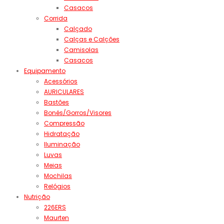
Casacos
Corrida
Calçado
Calças e Calções
Camisolas
Casacos
Equipamento
Acessórios
AURICULARES
Bastões
Bonés/Gorros/Visores
Compressão
Hidratação
Iluminação
Luvas
Meias
Mochilas
Relógios
Nutrição
226ERS
Maurten