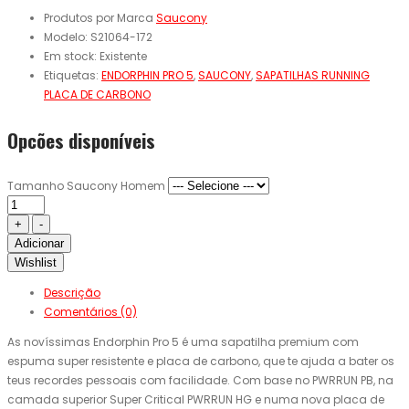
Produtos por Marca
Saucony
Modelo:
S21064-172
Em stock:
Existente
Etiquetas:
ENDORPHIN PRO 5
,
SAUCONY
,
SAPATILHAS RUNNING
PLACA DE CARBONO
Opcões disponíveis
Tamanho Saucony Homem
Adicionar
Wishlist
Descrição
Comentários (0)
As novíssimas Endorphin Pro 5 é uma sapatilha premium com
espuma super resistente e placa de carbono, que te ajuda a bater os
teus recordes pessoais com facilidade. Com base no PWRRUN PB, na
camada superior Super Critical PWRRUN HG e numa nova placa de